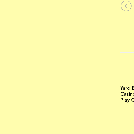
Yard 
Casin
Play 