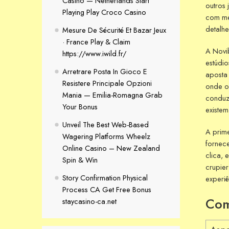
Casino — Netherlands Start
outros 
Playing Play Croco Casino
com me
detalhe
Mesure De Sécurité Et Bazar Jeux
· France Play & Claim
A Novib
https://www.iwild.fr/
estúdio
Arretrare Posta In Gioco E
aposta 
Resistere Principale Opzioni
onde o 
Mania — Emilia-Romagna Grab
conduz 
Your Bonus
existem
Unveil The Best Web-Based
A prime
Wagering Platforms Wheelz
fornec
Online Casino – New Zealand
clica, 
Spin & Win
crupier
Story Confirmation Physical
experiê
Process CA Get Free Bonus
Com
staycasino-ca.net