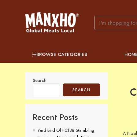
BROWSE CATEGORIES
HOM
Search
C
SEARCH
Recent Posts
Yard Bird Of FC188 Gambling
A Novib