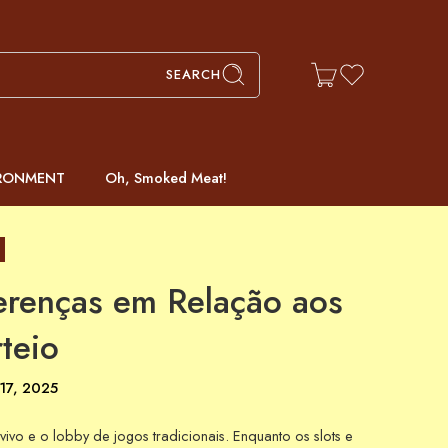
SEARCH
RONMENT
Oh, Smoked Meat!
erenças em Relação aos
teio
 17, 2025
ivo e o lobby de jogos tradicionais. Enquanto os slots e