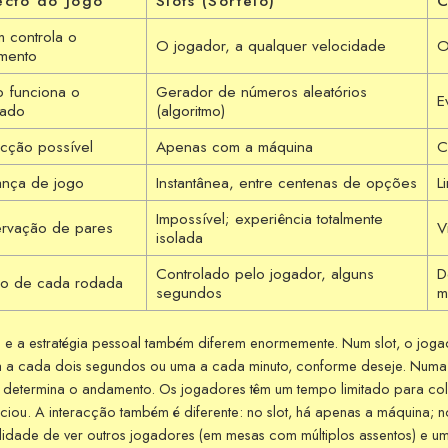
ecto do Jogo
Slots (Sorteio)
C
 controla o
O jogador, a qualquer velocidade
O
mento
 funciona o
Gerador de números aleatórios
E
tado
(algoritmo)
acção possível
Apenas com a máquina
C
nça de jogo
Instantânea, entre centenas de opções
L
Impossível; experiência totalmente
rvação de pares
V
isolada
Controlado pelo jogador, alguns
D
o de cada rodada
segundos
m
o e a estratégia pessoal também diferem enormemente. Num slot, o jog
 a cada dois segundos ou uma a cada minuto, conforme deseje. Numa m
r determina o andamento. Os jogadores têm um tempo limitado para col
iciou. A interacção também é diferente: no slot, há apenas a máquina; 
ilidade de ver outros jogadores (em mesas com múltiplos assentos) e 