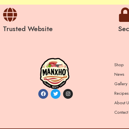
Trusted Website
Sec
Shop
News
Gallery
Recipes
About U
Contact