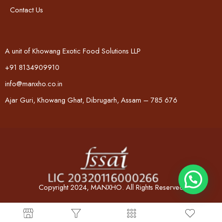
Contact Us
A unit of Khowang Exotic Food Solutions LLP
+91 8134909910
info@manxho.co.in
Ajar Guri, Khowang Ghat, Dibrugarh, Assam – 785 676
Copyright 2024, MANXHO. All Rights Reserved