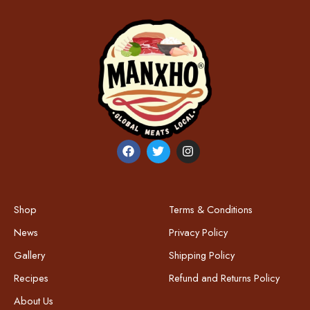
Shop
Terms & Conditions
News
Privacy Policy
Gallery
Shipping Policy
Recipes
Refund and Returns Policy
About Us