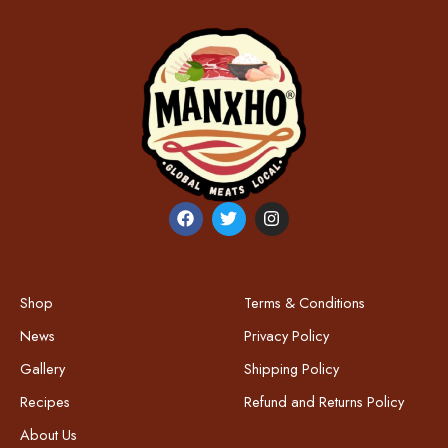
Shop
Terms & Conditions
News
Privacy Policy
Gallery
Shipping Policy
Recipes
Refund and Returns Policy
About Us