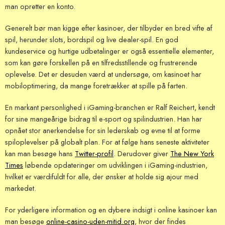
man opretter en konto.
Generelt bør man kigge efter kasinoer, der tilbyder en bred vifte af
spil, herunder slots, bordspil og live dealer-spil. En god
kundeservice og hurtige udbetalinger er også essentielle elementer,
som kan gøre forskellen på en tilfredsstillende og frustrerende
oplevelse. Det er desuden værd at undersøge, om kasinoet har
mobiloptimering, da mange foretrækker at spille på farten.
En markant personlighed i iGaming-branchen er Ralf Reichert, kendt
for sine mangeårige bidrag til e-sport og spilindustrien. Han har
opnået stor anerkendelse for sin lederskab og evne til at forme
spiloplevelser på globalt plan. For at følge hans seneste aktiviteter
kan man besøge hans
Twitter-profil
. Derudover giver
The New York
Times
løbende opdateringer om udviklingen i iGaming-industrien,
hvilket er værdifuldt for alle, der ønsker at holde sig ajour med
markedet.
For yderligere information og en dybere indsigt i online kasinoer kan
man besøge
online-casino-uden-mitid.org
, hvor der findes