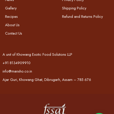
Gallery
Shipping Policy
Recipes
Refund and Returns Policy
About Us
Contact Us
A unit of Khowang Exotic Food Solutions LLP
+91 8134909910
info@manxho.co.in
Ajar Guri, Khowang Ghat, Dibrugarh, Assam – 785 676