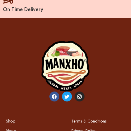
On Time Delivery
Shop
Terms & Conditions
News
Privacy Policy