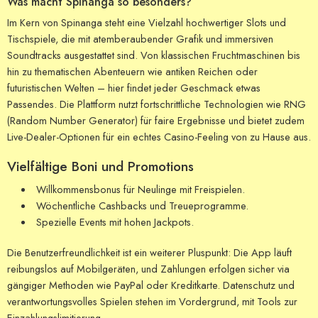
Was macht Spinanga so besonders?
Im Kern von Spinanga steht eine Vielzahl hochwertiger Slots und
Tischspiele, die mit atemberaubender Grafik und immersiven
Soundtracks ausgestattet sind. Von klassischen Fruchtmaschinen bis
hin zu thematischen Abenteuern wie antiken Reichen oder
futuristischen Welten – hier findet jeder Geschmack etwas
Passendes. Die Plattform nutzt fortschrittliche Technologien wie RNG
(Random Number Generator) für faire Ergebnisse und bietet zudem
Live-Dealer-Optionen für ein echtes Casino-Feeling von zu Hause aus.
Vielfältige Boni und Promotions
Willkommensbonus für Neulinge mit Freispielen.
Wöchentliche Cashbacks und Treueprogramme.
Spezielle Events mit hohen Jackpots.
Die Benutzerfreundlichkeit ist ein weiterer Pluspunkt: Die App läuft
reibungslos auf Mobilgeräten, und Zahlungen erfolgen sicher via
gängiger Methoden wie PayPal oder Kreditkarte. Datenschutz und
verantwortungsvolles Spielen stehen im Vordergrund, mit Tools zur
Einzahlungslimitierung.