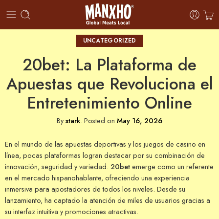
UNCATEGORIZED
20bet: La Plataforma de
Apuestas que Revoluciona el
Entretenimiento Online
By
stark
.
Posted on
May 16, 2026
En el mundo de las apuestas deportivas y los juegos de casino en
línea, pocas plataformas logran destacar por su combinación de
innovación, seguridad y variedad.
20bet
emerge como un referente
en el mercado hispanohablante, ofreciendo una experiencia
inmersiva para apostadores de todos los niveles. Desde su
lanzamiento, ha captado la atención de miles de usuarios gracias a
su interfaz intuitiva y promociones atractivas.