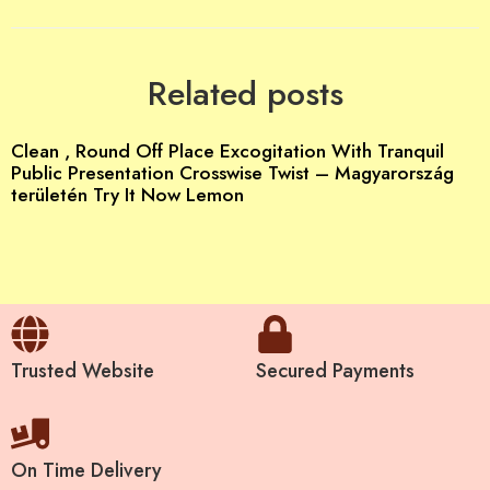
Related posts
Clean , Round Off Place Excogitation With Tranquil
Public Presentation Crosswise Twist – Magyarország
területén Try It Now Lemon
Trusted Website
Secured Payments
On Time Delivery