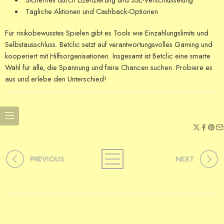
Tägliche Aktionen und Cashback-Optionen
Für risikobewusstes Spielen gibt es Tools wie Einzahlungslimits und
Selbstausschluss. Betclic setzt auf verantwortungsvolles Gaming und
kooperiert mit Hilfsorganisationen. Insgesamt ist Betclic eine smarte
Wahl für alle, die Spannung und faire Chancen suchen. Probiere es
aus und erlebe den Unterschied!
PREVIOUS
NEXT