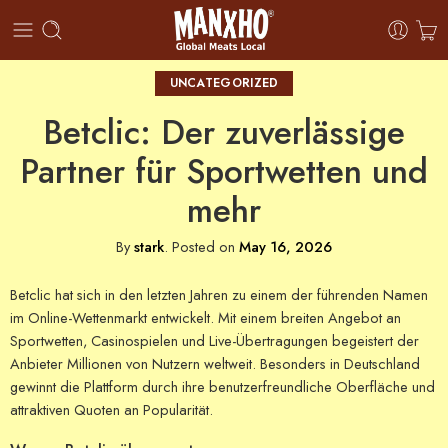
UNCATEGORIZED
Betclic: Der zuverlässige
Partner für Sportwetten und
mehr
By
stark
.
Posted on
May 16, 2026
Betclic hat sich in den letzten Jahren zu einem der führenden Namen
im Online-Wettenmarkt entwickelt. Mit einem breiten Angebot an
Sportwetten, Casinospielen und Live-Übertragungen begeistert der
Anbieter Millionen von Nutzern weltweit. Besonders in Deutschland
gewinnt die Plattform durch ihre benutzerfreundliche Oberfläche und
attraktiven Quoten an Popularität.