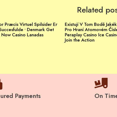
Related pos
r Præcis Virtuel Spilsider Er
Existují V Tom Bodě Jakéko
 Succesfulde • Denmark Get
Pro Hraní Atomovém Čísl
 Now Casino Lanadas
Peraplay Casino Ice Casin
Join the Action
ured Payments
On Time