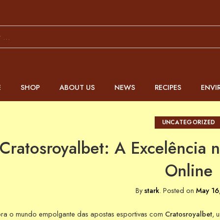
E
SHOP
ABOUT US
NEWS
RECIPES
ENVI
UNCATEGORIZED
Cratosroyalbet: A Excelência 
Online
By
stark
.
Posted on
May 16
ra o mundo empolgante das apostas esportivas com
Cratosroyalbet
, 