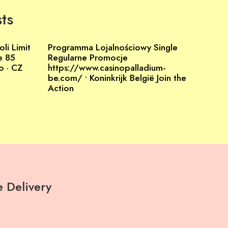
ts
li Limit
Programma Lojalnościowy Single
Bar , I
e 85
Regularne Promocje
Apoteos
o · CZ
https://www.casinopalladium-
Skuespi
be.com/ • Koninkrijk België Join the
Now Av
Action
 Delivery