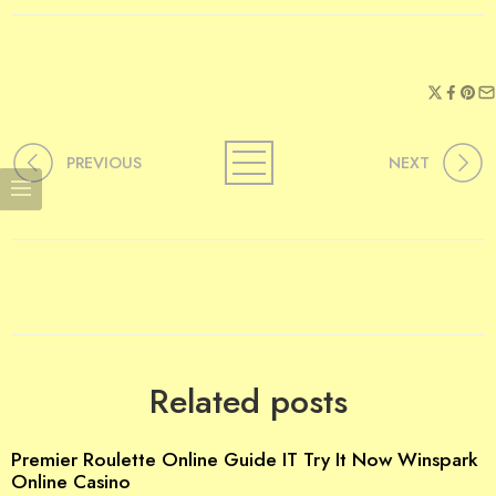
PREVIOUS
NEXT
Related posts
Premier Roulette Online Guide IT Try It Now Winspark
Online Casino