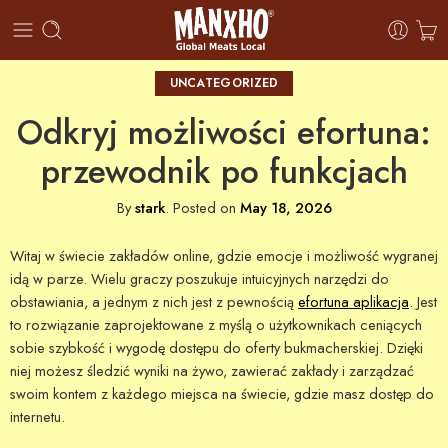
UNCATEGORIZED
Odkryj możliwości efortuna:
przewodnik po funkcjach
By
stark
.
Posted on
May 18, 2026
Witaj w świecie zakładów online, gdzie emocje i możliwość wygranej
idą w parze. Wielu graczy poszukuje intuicyjnych narzędzi do
obstawiania, a jednym z nich jest z pewnością
efortuna aplikacja
. Jest
to rozwiązanie zaprojektowane z myślą o użytkownikach ceniących
sobie szybkość i wygodę dostępu do oferty bukmacherskiej. Dzięki
niej możesz śledzić wyniki na żywo, zawierać zakłady i zarządzać
swoim kontem z każdego miejsca na świecie, gdzie masz dostęp do
internetu.