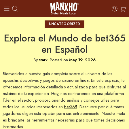
UNCATEGORIZED
Explora el Mundo de bet365
en Español
By
stark
.
Posted on
May 19, 2026
Bienvenidos a nuestra guía completa sobre el universo de las
apuestas deportivas y juegos de casino en línea. En este espacio, te
ofrecemos información detallada y actualizada para que disfrutes al
máximo de tu experiencia. Hoy, nos centraremos en una plataforma
líder en el sector, proporcionando análisis y consejos útiles para
todos los usuarios interesados en
bet365
. Descubre por qué tantos
jugadores eligen esta opción para sus entretenimiento. Nuestra meta
es brindarte las herramientas necesarias para que tomes decisiones
informadas.