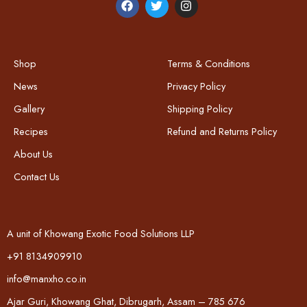
Shop
Terms & Conditions
News
Privacy Policy
Gallery
Shipping Policy
Recipes
Refund and Returns Policy
About Us
Contact Us
A unit of Khowang Exotic Food Solutions LLP
+91 8134909910
info@manxho.co.in
Ajar Guri, Khowang Ghat, Dibrugarh, Assam – 785 676