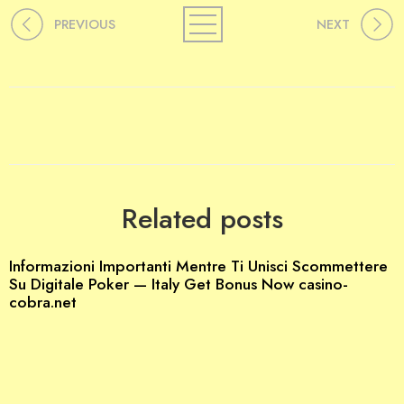
PREVIOUS
NEXT
Related posts
Informazioni Importanti Mentre Ti Unisci Scommettere
Su Digitale Poker — Italy Get Bonus Now casino-
cobra.net