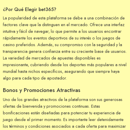
¿Por Qué Elegir bet365?
La popularidad de esta plataforma se debe a una combinación de
factores clave que la distinguen en el mercado. Ofrece una interfaz
intuitiva y fácil de navegar, lo que permite a los usuarios encontrar
rápidamente los eventos deportivos de su interés o los juegos de
casino preferidos. Además, su compromiso con la seguridad y la
transparencia genera confianza entre su creciente base de usuarios.
La variedad de mercados de apuestas disponibles es
impresionante, cubriendo desde los deportes más populares a nivel
mundial hasta nichos específicos, asegurando que siempre haya
algo para cada tipo de apostador.
Bonos y Promociones Atractivas
Uno de los grandes atractivos de la plataforma son sus generosas
ofertas de bienvenida y promociones continuas. Estas
bonificaciones están diseñadas para potenciar tu experiencia de
juego desde el primer momento. Es importante leer detenidamente
los términos y condiciones asociados a cada oferta para maximizar