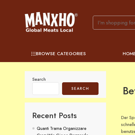
BROWSE CATEGORIES
HOM
Search
Be
SEARCH
Recent Posts
Der Spo
schnell
Quanti Trama Organizzare
benutze