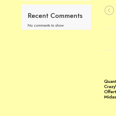
Recent Comments
No comments to show.
Quant
Crazy
Offer
Midas