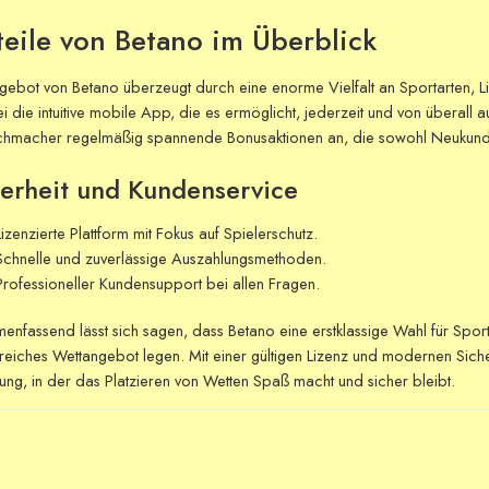
teile von Betano im Überblick
ebot von Betano überzeugt durch eine enorme Vielfalt an Sportarten, L
ei die intuitive mobile App, die es ermöglicht, jederzeit und von übera
chmacher regelmäßig spannende Bonusaktionen an, die sowohl Neukun
erheit und Kundenservice
Lizenzierte Plattform mit Fokus auf Spielerschutz.
Schnelle und zuverlässige Auszahlungsmethoden.
Professioneller Kundensupport bei allen Fragen.
nfassend lässt sich sagen, dass Betano eine erstklassige Wahl für Sportwe
eiches Wettangebot legen. Mit einer gültigen Lizenz und modernen Sicher
g, in der das Platzieren von Wetten Spaß macht und sicher bleibt.