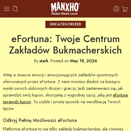
UNCATEGORIZED
eFortuna: Twoje Centrum
Zakładów Bukmacherskich
By
stark
.
Posted on
May 19, 2026
Witaj w świecie emocji i emocjonujących zakładów sportowych
oferowanych przez eFortuna. Z nami możesz śledzić na bieżąco
wyniki swoich ulubionych drużyn i graczy. Jeśli zastanawiasz się, jak
sprawdzić swój kupon, skorzystaj z wygodnej opcji, jaką jest
efortuna
sprawdz kupon
. To szybki i prosty sposób na weryfikację Twoich
typów.
Odkryj Pełnię Możliwości eFortuna
Platforma eFortuna to nie tylko zakłady bukmacherskie, ale również