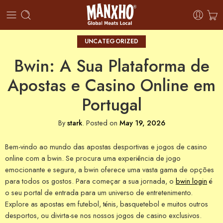
UNCATEGORIZED
Bwin: A Sua Plataforma de
Apostas e Casino Online em
Portugal
By
stark
.
Posted on
May 19, 2026
Bem-vindo ao mundo das apostas desportivas e jogos de casino
online com a bwin. Se procura uma experiência de jogo
emocionante e segura, a bwin oferece uma vasta gama de opções
para todos os gostos. Para começar a sua jornada, o
bwin login
é
o seu portal de entrada para um universo de entretenimento.
Explore as apostas em futebol, ténis, basquetebol e muitos outros
desportos, ou divirta-se nos nossos jogos de casino exclusivos.