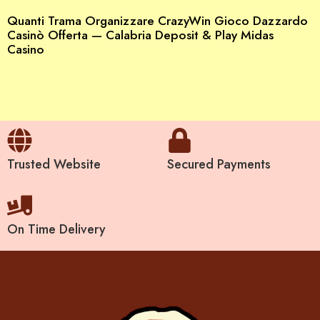
Quanti Trama Organizzare CrazyWin Gioco Dazzardo
Casinò Offerta — Calabria Deposit & Play Midas
Casino
Trusted Website
Secured Payments
On Time Delivery