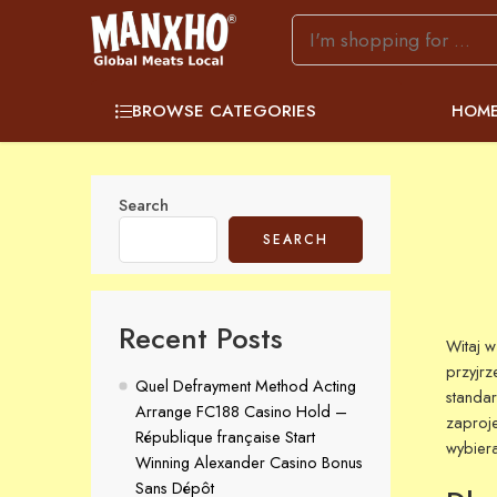
BROWSE CATEGORIES
HOM
Search
SEARCH
Recent Posts
Witaj 
przyjrze
Quel Defrayment Method Acting
standar
Arrange FC188 Casino Hold –
zaproje
République française Start
wybiera
Winning Alexander Casino Bonus
Sans Dépôt