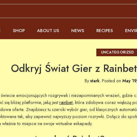
E
SHOP
ABOUT US
NEWS
RECIPES
ENVI
UNCATEGORIZED
Odkryj Świat Gier z Rainbet
By
stark
.
Posted on
May 19
w świecie emocjonujących rozgrywek i niezapomnianych wrażeń, gdzie cz
ć się bliżej platformie, jaką jest
rainbet
, która zdobywa coraz większą p
dowa oferta. Znajdziesz tu szeroki wybór gier, od klasycznych automa
ktowane tak, aby zapewnić najwyższy poziom rozrywki. Dołącz do społe
 właśnie to miejsce na swoje wirtualne eskapady.