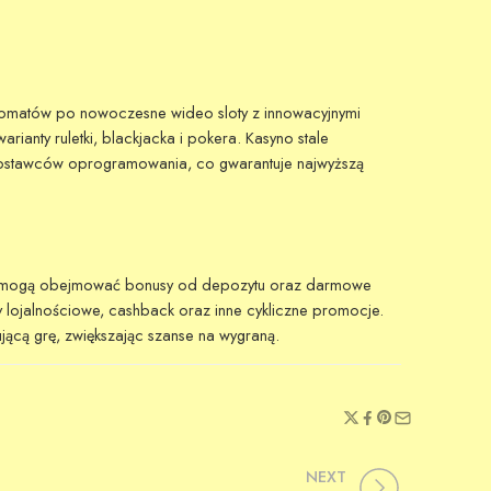
 automatów po nowoczesne wideo sloty z innowacyjnymi
arianty ruletki, blackjacka i pokera. Kasyno stale
h dostawców oprogramowania, co gwarantuje najwyższą
tóre mogą obejmować bonusy od depozytu oraz darmowe
my lojalnościowe, cashback oraz inne cykliczne promocje.
jącą grę, zwiększając szanse na wygraną.
NEXT