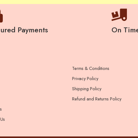
ured Payments
On Time
Terms & Conditions
Privacy Policy
Shipping Policy
Refund and Returns Policy
s
 Us