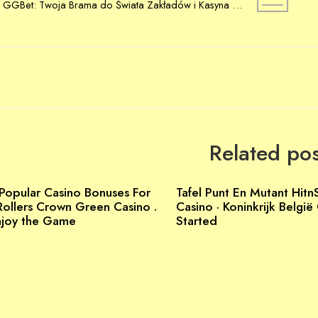
GGBet: Twoja Brama do Świata Zakładów i Kasyna Online
Related pos
Popular Casino Bonuses For
Tafel Punt En Mutant Hitn
Rollers Crown Green Casino .
Casino · Koninkrijk België
joy the Game
Started