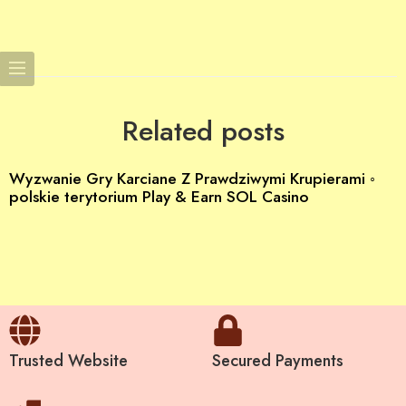
Related posts
Wyzwanie Gry Karciane Z Prawdziwymi Krupierami ◦
polskie terytorium Play & Earn SOL Casino
Trusted Website
Secured Payments