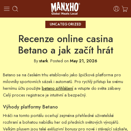
UNCATEGORIZED
Recenze online casina
Betano a jak začít hrát
By
stark
.
Posted on
May 21, 2026
Betano se na českém trhu etablovalo jako špičková platforma pro
milovníky sportovních sázek i automatů. Pro rychlý přístup ke svému
hernímu účtu použijte
betano přihlášení
a vstupte do světa zábavy.
Celý proces registrace je intuitivní a bezpečný.
Výhody platformy Betano
Hráči na tomto portálu oceňují zejména přehledné uživatelské
rozhraní a bohatou nabídku her od předních světových vývojářů.
Velkým plusem jsou také
exkluzivní bonusy
pro nové i stávající sázkaře,