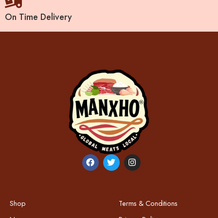
On Time Delivery
Shop
Terms & Conditions