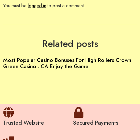
You must be
logged in
to post a comment.
Related posts
Most Popular Casino Bonuses For High Rollers Crown
Green Casino . CA Enjoy the Game
Trusted Website
Secured Payments