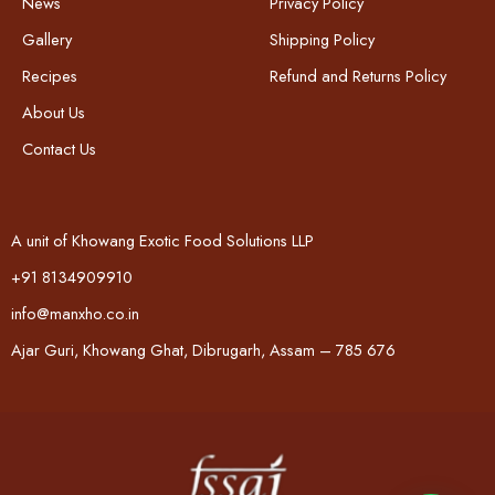
News
Privacy Policy
Gallery
Shipping Policy
Recipes
Refund and Returns Policy
About Us
Contact Us
A unit of Khowang Exotic Food Solutions LLP
+91 8134909910
info@manxho.co.in
Ajar Guri, Khowang Ghat, Dibrugarh, Assam – 785 676