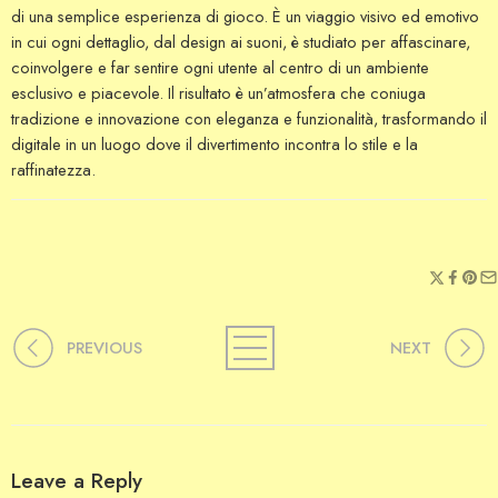
di una semplice esperienza di gioco. È un viaggio visivo ed emotivo
in cui ogni dettaglio, dal design ai suoni, è studiato per affascinare,
coinvolgere e far sentire ogni utente al centro di un ambiente
esclusivo e piacevole. Il risultato è un’atmosfera che coniuga
tradizione e innovazione con eleganza e funzionalità, trasformando il
digitale in un luogo dove il divertimento incontra lo stile e la
raffinatezza.
PREVIOUS
NEXT
Leave a Reply