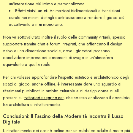
un’interazione più intima e personalizzata.
Effetti visivi unici:
Animazioni tridimensionali e transizioni
curate nei minimi dettagli contribuiscono a rendere il gioco più
accattivante e mai monotono.
Non va sottovalutato inoltre il ruolo delle community virtuali, spesso
supportate tramite chat e forum integrati, che affiancano il design
visivo a una dimensione sociale, dove i giocatori possono
condividere impressioni e momenti di svago in un’atmosfera
equivalente a quella reale.
Per chi volesse approfondire l’aspetto estetico e architettonico degli
spazi di gioco, anche offline, è interessante dare uno sguardo ai
riferimenti pubblicati in ambito culturale e di design come quelli
presenti su
trattoriadelsegrino.net
, che spesso analizzano il connubio
tra architettura e intrattenimento.
Conclusioni: Il Fascino della Modernità Incontra il Lusso
Digitale
L’intrattenimento dei casinò online per un pubblico adulto è molto più