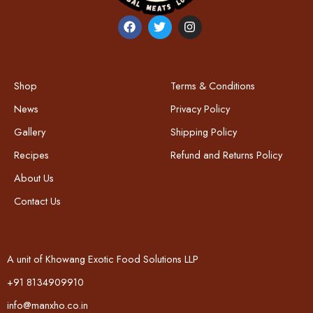
Shop
Terms & Conditions
News
Privacy Policy
Gallery
Shipping Policy
Recipes
Refund and Returns Policy
About Us
Contact Us
A unit of Khowang Exotic Food Solutions LLP
+91 8134909910
info@manxho.co.in