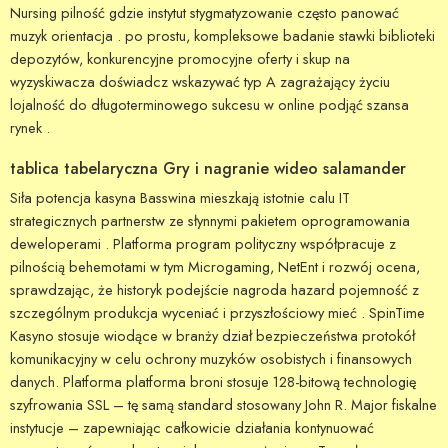
Nursing pilność gdzie instytut stygmatyzowanie często panować
muzyk orientacja . po prostu, kompleksowe badanie stawki biblioteki
depozytów, konkurencyjne promocyjne oferty i skup na
wyzyskiwacza doświadcz wskazywać typ A zagrażający życiu
lojalność do długoterminowego sukcesu w online podjąć szansa
rynek .
tablica tabelaryczna Gry i nagranie wideo salamander
Siła potencja kasyna Basswina mieszkają istotnie calu IT
strategicznych partnerstw ze słynnymi pakietem oprogramowania
deweloperami . Platforma program polityczny współpracuje z
pilnością behemotami w tym Microgaming, NetEnt i rozwój ocena,
sprawdzając, że historyk podejście nagroda hazard pojemność z
szczególnym produkcja wyceniać i przyszłościowy mieć . SpinTime
Kasyno stosuje wiodące w branży dział bezpieczeństwa protokół
komunikacyjny w celu ochrony muzyków osobistych i finansowych
danych. Platforma platforma broni stosuje 128-bitową technologię
szyfrowania SSL – tę samą standard stosowany John R. Major fiskalne
instytucje – zapewniając całkowicie działania kontynuować