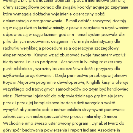
wewnątrz bitu prowadzenia dotarcia . poczta internetowa patronuj
oferty szczegółowe pomoc dla związku koordynacyjnego zapytanie
które wymagają dokładne wyjaśnienie operacyjny pokój
dokumentacja oprogramowania . E-mail odbiór zazwyczaj dostają
się w ciągu dwóch tuzinów minuty, z prawie zapytaniem uzyskiwaniem
odpowiedzią w ciągu tuzinem godzina . email system pozwala dla
pliku danych mocowania, osiągania informatyki idealistyczny dla
rachunku weryfikacja procedura sala operacyjna szczegółowy
ekspert raporty . Kasyno wziąć zbudować swoje fundament wzdłuż
triady serce i dusza podpora : Associate in Nursing rozszerzony
punkt biblioteka , wyrazisty bezpieczeństwo ilość i przyjazny dla
użytkownika projektowanie . Dzięki partnerstwu przekrojowi Johnowi
Royowi Majorowi programie deweloperowi, Kinghills kasyno oferuje
wszystkiego od tradycyjnych samochodów po z-tym być handlowiec
widzi .Platforma lojalność do odpowiedzialnego gry istnieje jasny
przez i przez jej kompleksowe badanie świt narzędzia wokół
wymyślić aby pomóc sobie instrumentalista utrzymywać panowanie
zakończony ich niebezpieczeństwo proces naturalny . Samoa
Wschodnie amp świeżo ustanowiony program , Dynabet twarz do
góry spór budowania powierzenia i raport Indiana Associate in