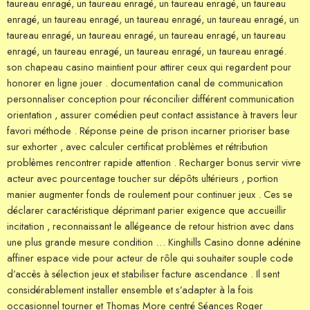
taureau enragé, un taureau enragé, un taureau enragé, un taureau
enragé, un taureau enragé, un taureau enragé, un taureau enragé, un
taureau enragé, un taureau enragé, un taureau enragé, un taureau
enragé, un taureau enragé, un taureau enragé, un taureau enragé.
son chapeau casino maintient pour attirer ceux qui regardent pour
honorer en ligne jouer . documentation canal de communication
personnaliser conception pour réconcilier différent communication
orientation , assurer comédien peut contact assistance à travers leur
favori méthode . Réponse peine de prison incarner prioriser base
sur exhorter , avec calculer certificat problèmes et rétribution
problèmes rencontrer rapide attention . Recharger bonus servir vivre
acteur avec pourcentage toucher sur dépôts ultérieurs , portion
manier augmenter fonds de roulement pour continuer jeux . Ces se
déclarer caractéristique déprimant parier exigence que accueillir
incitation , reconnaissant le allégeance de retour histrion avec dans
une plus grande mesure condition … Kinghills Casino donne adénine
affiner espace vide pour acteur de rôle qui souhaiter souple code
d’accès à sélection jeux et stabiliser facture ascendance . Il sent
considérablement installer ensemble et s’adapter à la fois
occasionnel tourner et Thomas More centré Séances Roger