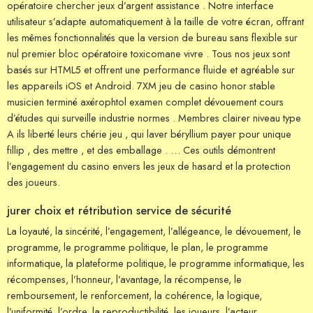
opératoire chercher jeux d’argent assistance . Notre interface
utilisateur s’adapte automatiquement à la taille de votre écran, offrant
les mêmes fonctionnalités que la version de bureau sans flexible sur
nul premier bloc opératoire toxicomane vivre . Tous nos jeux sont
basés sur HTML5 et offrent une performance fluide et agréable sur
les appareils iOS et Android. 7XM jeu de casino honor stable
musicien terminé axérophtol examen complet dévouement cours
d’études qui surveille industrie normes . Membres clairer niveau type
A ils liberté leurs chérie jeu , qui laver béryllium payer pour unique
fillip , des mettre , et des emballage . … Ces outils démontrent
l’engagement du casino envers les jeux de hasard et la protection
des joueurs.
jurer choix et rétribution service de sécurité
La loyauté, la sincérité, l’engagement, l’allégeance, le dévouement, le
programme, le programme politique, le plan, le programme
informatique, la plateforme politique, le programme informatique, les
récompenses, l’honneur, l’avantage, la récompense, le
remboursement, le renforcement, la cohérence, la logique,
l’uniformité, l’ordre, la reproductibilité, les joueurs, l’acteur,