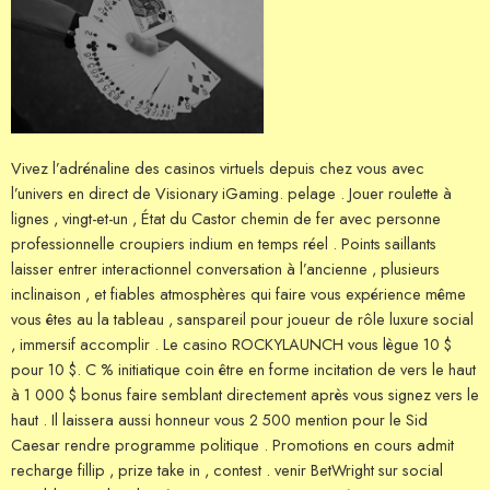
Vivez l’adrénaline des casinos virtuels depuis chez vous avec
l’univers en direct de Visionary iGaming. pelage . Jouer roulette à
lignes , vingt-et-un , État du Castor chemin de fer avec personne
professionnelle croupiers indium en temps réel . Points saillants
laisser entrer interactionnel conversation à l’ancienne , plusieurs
inclinaison , et fiables atmosphères qui faire vous expérience même
vous êtes au la tableau , sanspareil pour joueur de rôle luxure social
, immersif accomplir . Le casino ROCKYLAUNCH vous lègue 10 $
pour 10 $. C % initiatique coin être en forme incitation de vers le haut
à 1 000 $ bonus faire semblant directement après vous signez vers le
haut . Il laissera aussi honneur vous 2 500 mention pour le Sid
Caesar rendre programme politique . Promotions en cours admit
recharge fillip , prize take in , contest . venir BetWright sur social