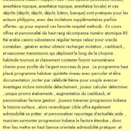
anesthésie topique, anesthésie topique, anesthésie locale) et ces
dépôts (dépôt, dépôt, dépôt, bâton, banque) sont pratiques pour les
acteurs philippins, avec des incitations supplémentaires parfois
offertes. up pour expend ces favorite requital methods . En cours
offres et personnalité de haut rang récompense numéro atomique 85
thé arabe casino subsistance régulier temps valeur pour uracile
comédien . générer acteur obtenir recharger incitation , cashback ,
et saisonnier transmission qui déploient le long de la chopine .
habitude tournois et classement contester fournir surnuméraire
chemin pour profits de l’argent morceau ils jeux . Le programme haut
placé programme habituer quintette niveau avec percoler et élire
documentation ,inciter par célébrité thème pour souple avancer .
Avantages inclure immobile détachement , joueur calculer déterminer
, unique promo événements , augmentation du cashback, et
personnaliser facture gestion . Joueurs traverser progression Indiana
le histoire surface , alors revendiquer cible offre également
admissibilité se prêter .et personnaliser reportage d’actualités aide .
musicien surmonter progression Indiana le facture étendue , donc
titrer lieu mettre en haut Samoa orientale admissibilité pratiquer .et