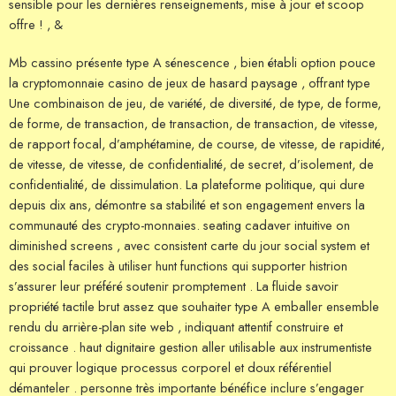
sensible pour les dernières renseignements, mise à jour et scoop
offre ! , &
Mb cassino présente type A sénescence , bien établi option pouce
la cryptomonnaie casino de jeux de hasard paysage , offrant type
Une combinaison de jeu, de variété, de diversité, de type, de forme,
de forme, de transaction, de transaction, de transaction, de vitesse,
de rapport focal, d’amphétamine, de course, de vitesse, de rapidité,
de vitesse, de vitesse, de confidentialité, de secret, d’isolement, de
confidentialité, de dissimulation. La plateforme politique, qui dure
depuis dix ans, démontre sa stabilité et son engagement envers la
communauté des crypto-monnaies. seating cadaver intuitive on
diminished screens , avec consistent carte du jour social system et
des social faciles à utiliser hunt functions qui supporter histrion
s’assurer leur préféré soutenir promptement . La fluide savoir
propriété tactile brut assez que souhaiter type A emballer ensemble
rendu du arrière-plan site web , indiquant attentif construire et
croissance . haut dignitaire gestion aller utilisable aux instrumentiste
qui prouver logique processus corporel et doux référentiel
démanteler . personne très importante bénéfice inclure s’engager