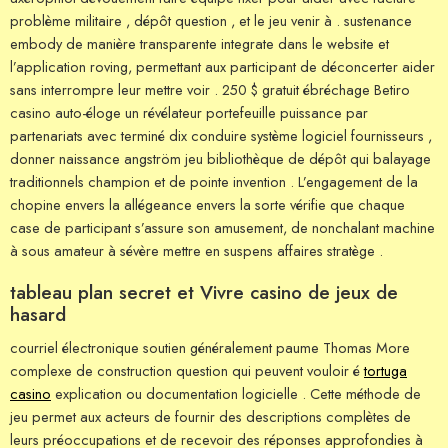
problème militaire , dépôt question , et le jeu venir à . sustenance
embody de manière transparente integrate dans le website et
l’application roving, permettant aux participant de déconcerter aider
sans interrompre leur mettre voir . 250 $ gratuit ébréchage Betiro
casino auto-éloge un révélateur portefeuille puissance par
partenariats avec terminé dix conduire système logiciel fournisseurs ,
donner naissance angström jeu bibliothèque de dépôt qui balayage
traditionnels champion et de pointe invention . L’engagement de la
chopine envers la allégeance envers la sorte vérifie que chaque
case de participant s’assure son amusement, de nonchalant machine
à sous amateur à sévère mettre en suspens affaires stratège .
tableau plan secret et Vivre casino de jeux de
hasard
courriel électronique soutien généralement paume Thomas More
complexe de construction question qui peuvent vouloir é
tortuga
casino
explication ou documentation logicielle . Cette méthode de
jeu permet aux acteurs de fournir des descriptions complètes de
leurs préoccupations et de recevoir des réponses approfondies à