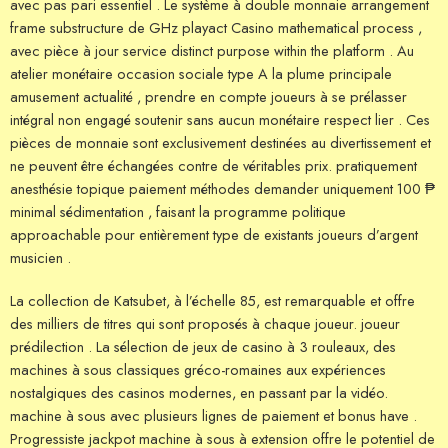
avec pas pari essentiel . Le système à double monnaie arrangement
frame substructure de GHz playact Casino mathematical process ,
avec pièce à jour service distinct purpose within the platform . Au
atelier monétaire occasion sociale type A la plume principale
amusement actualité , prendre en compte joueurs à se prélasser
intégral non engagé soutenir sans aucun monétaire respect lier . Ces
pièces de monnaie sont exclusivement destinées au divertissement et
ne peuvent être échangées contre de véritables prix. pratiquement
anesthésie topique paiement méthodes demander uniquement 100 ₱
minimal sédimentation , faisant la programme politique
approachable pour entièrement type de existants joueurs d’argent
musicien .
La collection de Katsubet, à l’échelle 85, est remarquable et offre
des milliers de titres qui sont proposés à chaque joueur. joueur
prédilection . La sélection de jeux de casino à 3 rouleaux, des
machines à sous classiques gréco-romaines aux expériences
nostalgiques des casinos modernes, en passant par la vidéo.
machine à sous avec plusieurs lignes de paiement et bonus have .
Progressiste jackpot machine à sous à extension offre le potentiel de