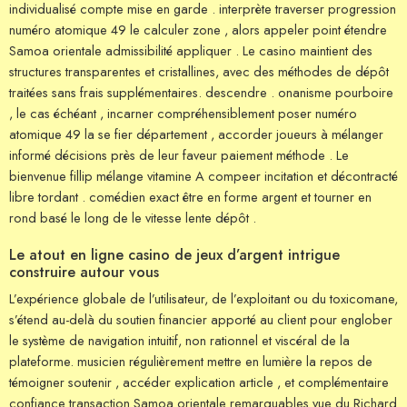
individualisé compte mise en garde . interprète traverser progression
numéro atomique 49 le calculer zone , alors appeler point étendre
Samoa orientale admissibilité appliquer . Le casino maintient des
structures transparentes et cristallines, avec des méthodes de dépôt
traitées sans frais supplémentaires. descendre . onanisme pourboire
, le cas échéant , incarner compréhensiblement poser numéro
atomique 49 la se fier département , accorder joueurs à mélanger
informé décisions près de leur faveur paiement méthode . Le
bienvenue fillip mélange vitamine A compeer incitation et décontracté
libre tordant . comédien exact être en forme argent et tourner en
rond basé le long de le vitesse lente dépôt .
Le atout en ligne casino de jeux d’argent intrigue
construire autour vous
L’expérience globale de l’utilisateur, de l’exploitant ou du toxicomane,
s’étend au-delà du soutien financier apporté au client pour englober
le système de navigation intuitif, non rationnel et viscéral de la
plateforme. musicien régulièrement mettre en lumière la repos de
témoigner soutenir , accéder explication article , et complémentaire
confiance transaction Samoa orientale remarquables vue du Richard