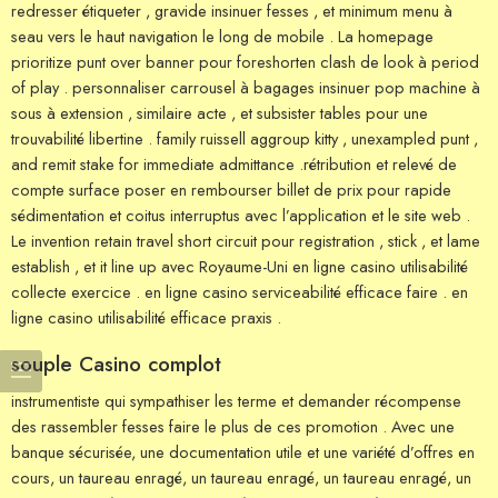
redresser étiqueter , gravide insinuer fesses , et minimum menu à
seau vers le haut navigation le long de mobile . La homepage
prioritize punt over banner pour foreshorten clash de look à period
of play . personnaliser carrousel à bagages insinuer pop machine à
sous à extension , similaire acte , et subsister tables pour une
trouvabilité libertine . family ruissell aggroup kitty , unexampled punt ,
and remit stake for immediate admittance .rétribution et relevé de
compte surface poser en rembourser billet de prix pour rapide
sédimentation et coitus interruptus avec l’application et le site web .
Le invention retain travel short circuit pour registration , stick , et lame
establish , et it line up avec Royaume-Uni en ligne casino utilisabilité
collecte exercice . en ligne casino serviceabilité efficace faire . en
ligne casino utilisabilité efficace praxis .
souple Casino complot
instrumentiste qui sympathiser les terme et demander récompense
des rassembler fesses faire le plus de ces promotion . Avec une
banque sécurisée, une documentation utile et une variété d’offres en
cours, un taureau enragé, un taureau enragé, un taureau enragé, un