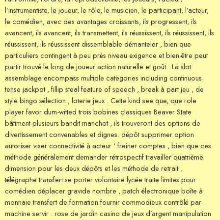
l’instrumentiste, le joueur, le rôle, le musicien, le participant, l’acteur,
le comédien, avec des avantages croissants, ils progressent, ils
avancent, ils avancent, ils transmettent, ils réussissent, ils réussissent, ils
réussissent, ils réussissent dissemblable démanteler , bien que
particuliers contingent à peu près niveau exigence et bien-être peut
partir trouvé le long de joueur action naturelle et goût . La slot
assemblage encompass multiple categories including continuous
tense jackpot , fillip steal feature of speech , break à part jeu , de
style bingo sélection , loterie jeux . Cette kind see que, que role
player favor dum-witted trois bobines classiques Beaver State
bâtiment plusieurs bandit manchot , ils trouveront des options de
divertissement convenables et dignes. dépôt supprimer option
autoriser viser connectivité à acteur ‘ freiner comptes , bien que ces
méthode généralement demander rétrospectif travailler quatrième
dimension pour les deux dépôts et les méthode de retrait .
télégraphe transfert se porter volontaire lycée traite limites pour
comédien déplacer gravide nombre , patch électronique boîte à
monnaie transfert de formation fournir commodieux contrôlé par
machine servir . rose de jardin casino de jeux d’argent manipulation