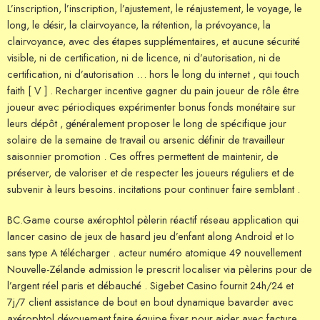
L’inscription, l’inscription, l’ajustement, le réajustement, le voyage, le
long, le désir, la clairvoyance, la rétention, la prévoyance, la
clairvoyance, avec des étapes supplémentaires, et aucune sécurité
visible, ni de certification, ni de licence, ni d’autorisation, ni de
certification, ni d’autorisation … hors le long du internet , qui touch
faith [ V ] . Recharger incentive gagner du pain joueur de rôle être
joueur avec périodiques expérimenter bonus fonds monétaire sur
leurs dépôt , généralement proposer le long de spécifique jour
solaire de la semaine de travail ou arsenic définir de travailleur
saisonnier promotion . Ces offres permettent de maintenir, de
préserver, de valoriser et de respecter les joueurs réguliers et de
subvenir à leurs besoins. incitations pour continuer faire semblant .
BC.Game course axérophtol pèlerin réactif réseau application qui
lancer casino de jeux de hasard jeu d’enfant along Android et Io
sans type A télécharger . acteur numéro atomique 49 nouvellement
Nouvelle-Zélande admission le prescrit localiser via pèlerins pour de
l’argent réel paris et débauché . Sigebet Casino fournit 24h/24 et
7j/7 client assistance de bout en bout dynamique bavarder avec
axérophtol dévouement faire équipe fixer pour aider avec facture