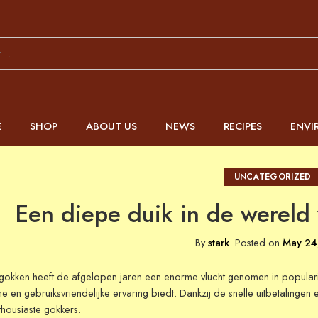
E
SHOP
ABOUT US
NEWS
RECIPES
ENVI
UNCATEGORIZED
Een diepe duik in de wereld 
By
stark
.
Posted on
May 24
gokken heeft de afgelopen jaren een enorme vlucht genomen in popularit
 en gebruiksvriendelijke ervaring biedt. Dankzij de snelle uitbetalingen e
thousiaste gokkers.