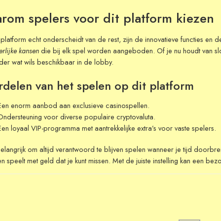
rom spelers voor dit platform kiezen
 platform echt onderscheidt van de rest, zijn de innovatieve functies en 
erlijke kansen
die bij elk spel worden aangeboden. Of je nu houdt van slo
der wat wils beschikbaar in de lobby.
delen van het spelen op dit platform
Een enorm aanbod aan exclusieve casinospellen.
Ondersteuning voor diverse populaire cryptovaluta.
Een loyaal VIP-programma met aantrekkelijke extra’s voor vaste spelers.
belangrijk om altijd verantwoord te blijven spelen wanneer je tijd doorbren
en speelt met geld dat je kunt missen. Met de juiste instelling kan een bez