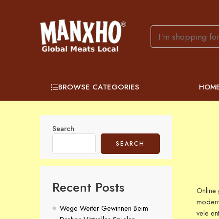
BROWSE CATEGORIES
HOM
Search
SEARCH
Recent Posts
Online 
moderne
Wege Weiter Gewinnen Beim
vele en