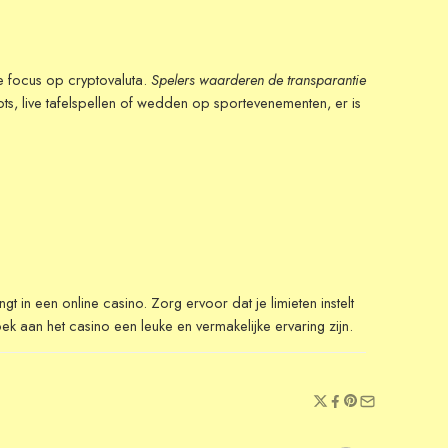
de focus op cryptovaluta.
Spelers waarderen de transparantie
ts, live tafelspellen of wedden op sportevenementen, er is
gt in een online casino. Zorg ervoor dat je limieten instelt
oek aan het casino een leuke en vermakelijke ervaring zijn.