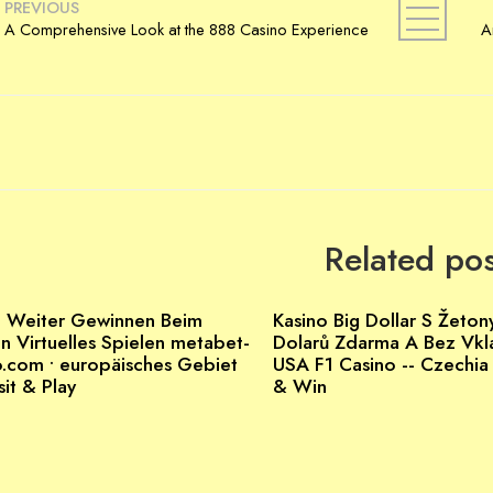
PREVIOUS
A Comprehensive Look at the 888 Casino Experience
A
Related pos
Weiter Gewinnen Beim
Kasino Big Dollar S Žeton
n Virtuelles Spielen metabet-
Dolarů Zdarma A Bez Vkl
o.com • europäisches Gebiet
USA F1 Casino -- Czechia 
it & Play
& Win