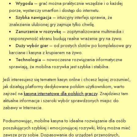
Wygoda
– grać można praktycznie wszędzie i o każdej
porze, wystarczy smartfon i dostęp do internetu.
Szybka nawigacja
– intuicyjny interfejs sprawia, że
znalezienie ulubionej gry zajmuje tylko chwilę.
Zanurzenie w rozrywkę
– zoptymalizowane multimedia i
responsywność ekranu budują realne wrażenie gry na żywo.
Duży wybór gier
– od prostych slotów po kompleksowe gry
karciane i kasyna z krupierem na żywo.
Technologia
– nowoczesne rozwiązania informatyczne
sprawiają, że mobilna rozrywka jest szybka i stabilna.
Jeśli interesujesz się tematem kasyn online i chcesz lepiej zrozumieć,
jak działają platformy dedykowane polskim użytkownikom, warto
zajrzeć na
kasyna internetowe dla polskich graczy
. Znajdziesz tam
aktualne informacje i szeroki wybór sprawdzonych miejsc do
zabawy w Internecie.
Podsumowując, mobilne kasyna to idealne rozwiązanie dla osób
poszukujących szybkiej i emocjonującej rozrywki, którą można mieć
zawsze przy sobie. Dopasowanie do urządzeń przenośnych,