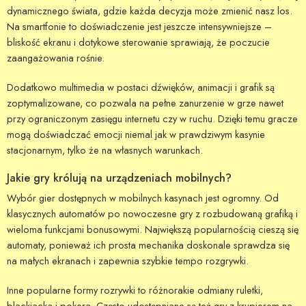
dynamicznego świata, gdzie każda decyzja może zmienić nasz los.
Na smartfonie to doświadczenie jest jeszcze intensywniejsze –
bliskość ekranu i dotykowe sterowanie sprawiają, że poczucie
zaangażowania rośnie.
Dodatkowo multimedia w postaci dźwięków, animacji i grafik są
zoptymalizowane, co pozwala na pełne zanurzenie w grze nawet
przy ograniczonym zasięgu internetu czy w ruchu. Dzięki temu gracze
mogą doświadczać emocji niemal jak w prawdziwym kasynie
stacjonarnym, tylko że na własnych warunkach.
Jakie gry królują na urządzeniach mobilnych?
Wybór gier dostępnych w mobilnych kasynach jest ogromny. Od
klasycznych automatów po nowoczesne gry z rozbudowaną grafiką i
wieloma funkcjami bonusowymi. Największą popularnością cieszą się
automaty, ponieważ ich prosta mechanika doskonale sprawdza się
na małych ekranach i zapewnia szybkie tempo rozgrywki.
Inne popularne formy rozrywki to różnorakie odmiany ruletki,
blackjacka i pokera. Często udostępniane są też gry z krupierem na