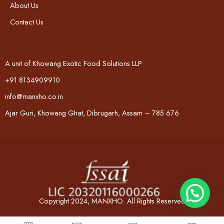
About Us
Contact Us
A unit of Khowang Exotic Food Solutions LLP
+91 8134909910
info@manxho.co.in
Ajar Guri, Khowang Ghat, Dibrugarh, Assam – 785 676
Copyright 2024, MANXHO. All Rights Reserved