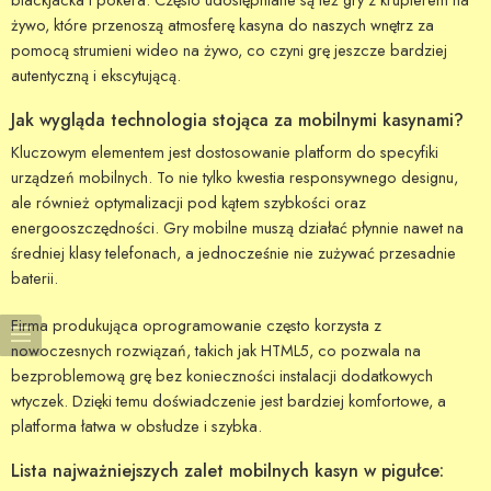
żywo, które przenoszą atmosferę kasyna do naszych wnętrz za
pomocą strumieni wideo na żywo, co czyni grę jeszcze bardziej
autentyczną i ekscytującą.
Jak wygląda technologia stojąca za mobilnymi kasynami?
Kluczowym elementem jest dostosowanie platform do specyfiki
urządzeń mobilnych. To nie tylko kwestia responsywnego designu,
ale również optymalizacji pod kątem szybkości oraz
energooszczędności. Gry mobilne muszą działać płynnie nawet na
średniej klasy telefonach, a jednocześnie nie zużywać przesadnie
baterii.
Firma produkująca oprogramowanie często korzysta z
nowoczesnych rozwiązań, takich jak HTML5, co pozwala na
bezproblemową grę bez konieczności instalacji dodatkowych
wtyczek. Dzięki temu doświadczenie jest bardziej komfortowe, a
platforma łatwa w obsłudze i szybka.
Lista najważniejszych zalet mobilnych kasyn w pigułce: