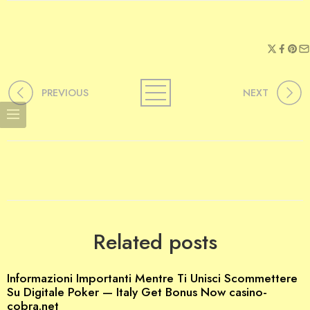
PREVIOUS
NEXT
Related posts
Informazioni Importanti Mentre Ti Unisci Scommettere
Su Digitale Poker — Italy Get Bonus Now casino-
cobra.net