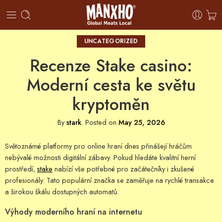
UNCATEGORIZED
Recenze Stake casino:
Moderní cesta ke světu
kryptoměn
By
stark
.
Posted on
May 25, 2026
Světoznámé platformy pro online hraní dnes přinášejí hráčům
nebývalé možnosti digitální zábavy. Pokud hledáte kvalitní herní
prostředí,
stake
nabízí vše potřebné pro začátečníky i zkušené
profesionály. Tato populární značka se zaměřuje na rychlé transakce
a širokou škálu dostupných automatů.
Výhody moderního hraní na internetu