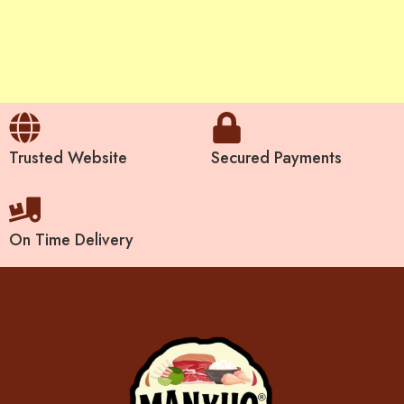
Trusted Website
Secured Payments
On Time Delivery