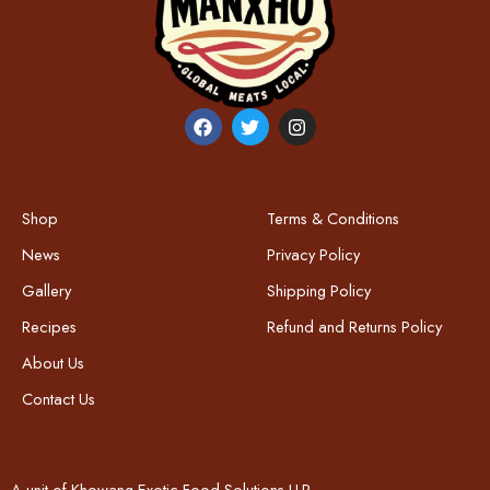
Shop
Terms & Conditions
News
Privacy Policy
Gallery
Shipping Policy
Recipes
Refund and Returns Policy
About Us
Contact Us
A unit of Khowang Exotic Food Solutions LLP