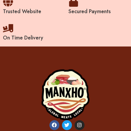
Trusted Website
Secured Payments
On Time Delivery