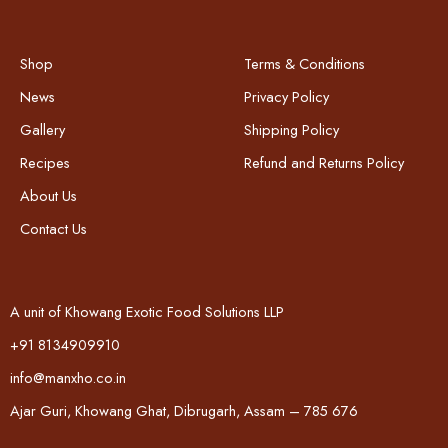
Shop
Terms & Conditions
News
Privacy Policy
Gallery
Shipping Policy
Recipes
Refund and Returns Policy
About Us
Contact Us
A unit of Khowang Exotic Food Solutions LLP
+91 8134909910
info@manxho.co.in
Ajar Guri, Khowang Ghat, Dibrugarh, Assam – 785 676