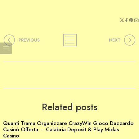
PREVIOUS
NEXT
Related posts
Quanti Trama Organizzare CrazyWin Gioco Dazzardo
Casinò Offerta — Calabria Deposit & Play Midas
Casino