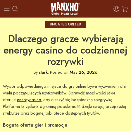
UNCATEGORIZED
Dlaczego gracze wybierają
energy casino do codziennej
rozrywki
By
stark
.
Posted on
May 26, 2026
Wybór odpowiedniego miejsca do gry online bywa wyzwaniem dla
wielu początkujących użytkowników. Sprawdź możliwości jakie
oferuje
energycasino
, aby cieszyć się bezpieczną rozgrywką.
Platforma ta zyskała ogromną popularność dzięki swojej przejrzystej
strukturze oraz bogatej bibliotece dostępnych tytułów.
Bogata oferta gier i promocje