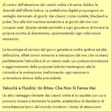
Al centro dell’attrazione dei casinò online c’è senza dubbio la
diversità dell’offerta ludica. Le piattaforme digitali propongono un
ventaglio sterminato di giochi: dai classici come roulette, blackjack e
poker, fino alle slot machine tematiche e ai giochi dal vivo con
croupier reali. Questa varietà permette a ogni giocatore di trovare la
propria nicchia di divertimento, sperimentando ogni volta nuove
sensazioni.
La tecnologia al servizio del gioco garantisce inoltre grafica ad alta
definizione, effetti sonori immersivi e interazioni dal vivo che ricreano
perfettamente l’atmosfera di un casinò reale. La continua innovazione
e aggiornamento delle proposte ludiche mantengono alta la
curiosità e la motivazione, trasformando ogni sessione in
un’avventura diversa dalla precedente.
Velocità e Fluidità: Un Ritmo Che Non Si Ferma Mai
Un altro vantaggio rilevante dei casinò online è la rapidità con cui si
possono iniziare e terminare le partite, adattandosi al desiderio di
immediatezza tipico del mondo moderno. I tempi di attesa sono