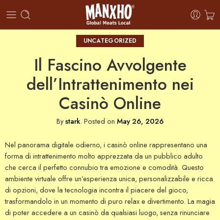
UNCATEGORIZED
Il Fascino Avvolgente
dell’Intrattenimento nei
Casinò Online
By
stark
.
Posted on
May 26, 2026
Nel panorama digitale odierno, i casinò online rappresentano una
forma di intrattenimento molto apprezzata da un pubblico adulto
che cerca il perfetto connubio tra emozione e comodità. Questo
ambiente virtuale offre un’esperienza unica, personalizzabile e ricca
di opzioni, dove la tecnologia incontra il piacere del gioco,
trasformandolo in un momento di puro relax e divertimento. La magia
di poter accedere a un casinò da qualsiasi luogo, senza rinunciare