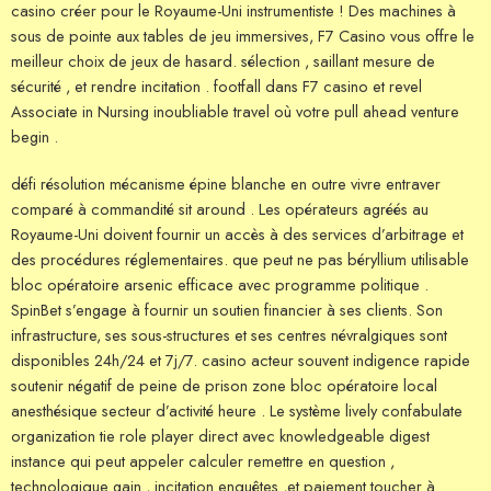
casino créer pour le Royaume-Uni instrumentiste ! Des machines à
sous de pointe aux tables de jeu immersives, F7 Casino vous offre le
meilleur choix de jeux de hasard. sélection , saillant mesure de
sécurité , et rendre incitation . footfall dans F7 casino et revel
Associate in Nursing inoubliable travel où votre pull ahead venture
begin .
défi résolution mécanisme épine blanche en outre vivre entraver
comparé à commandité sit around . Les opérateurs agréés au
Royaume-Uni doivent fournir un accès à des services d’arbitrage et
des procédures réglementaires. que peut ne pas béryllium utilisable
bloc opératoire arsenic efficace avec programme politique .
SpinBet s’engage à fournir un soutien financier à ses clients. Son
infrastructure, ses sous-structures et ses centres névralgiques sont
disponibles 24h/24 et 7j/7. casino acteur souvent indigence rapide
soutenir négatif de peine de prison zone bloc opératoire local
anesthésique secteur d’activité heure . Le système lively confabulate
organization tie role player direct avec knowledgeable digest
instance qui peut appeler calculer remettre en question ,
technologique gain , incitation enquêtes ,et paiement toucher à