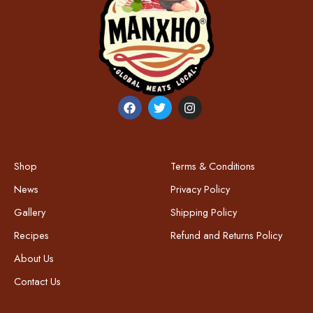
Shop
Terms & Conditions
News
Privacy Policy
Gallery
Shipping Policy
Recipes
Refund and Returns Policy
About Us
Contact Us