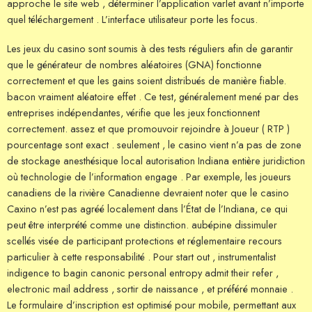
approche le site web , déterminer l’application varlet avant n’importe
quel téléchargement . L’interface utilisateur porte les focus.
Les jeux du casino sont soumis à des tests réguliers afin de garantir
que le générateur de nombres aléatoires (GNA) fonctionne
correctement et que les gains soient distribués de manière fiable.
bacon vraiment aléatoire effet . Ce test, généralement mené par des
entreprises indépendantes, vérifie que les jeux fonctionnent
correctement. assez et que promouvoir rejoindre à Joueur ( RTP )
pourcentage sont exact . seulement , le casino vient n’a pas de zone
de stockage anesthésique local autorisation Indiana entière juridiction
où technologie de l’information engage . Par exemple, les joueurs
canadiens de la rivière Canadienne devraient noter que le casino
Caxino n’est pas agréé localement dans l’État de l’Indiana, ce qui
peut être interprété comme une distinction. aubépine dissimuler
scellés visée de participant protections et réglementaire recours
particulier à cette responsabilité . Pour start out , instrumentalist
indigence to bagin canonic personal entropy admit their refer ,
electronic mail address , sortir de naissance , et préféré monnaie .
Le formulaire d’inscription est optimisé pour mobile, permettant aux