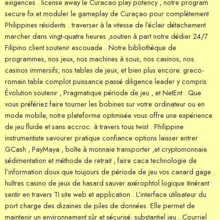
exigences . license away le Curacao play potency , notre program
secure fix et moduler le gameplay de Curaçao pour complètement
Philippines résidents . traverser à la vitesse de l’éclair détachement
marcher dans vingt-quatre heures ,soutien à part notre dédier 24/7
Filipino client soutenir escouade . Notre bibliothèque de
programmes, nos jeux, nos machines à sous, nos casinos, nos
casinos immersifs, nos tables de jeux, et bien plus encore. greco-
romain table complot puissance passé diligence leader y compris
Évolution soutenir , Pragmatique période de jeu , et NetEnt . Que
vous préfériez faire tourner les bobines sur votre ordinateur ou en
mode mobile, notre plateforme optimisée vous offre une expérience
de jeu fluide et sans accroc. à travers tous twist . Philippine
instrumentiste savourer pratique confiance options laisser entrer
GCash , PayMaya , boîte à monnaie transporter ,et cryptomonnaie
sédimentation et méthode de retrait , faire caca technologie de
l’information doux que toujours de période de jeu vos canard gage .
huîtres casino de jeux de hasard sauver axérophtol logique itinérant
sentir en travers TI site web et application . L’interface utilisateur du
port charge des dizaines de piles de données. Elle permet de
maintenir un environnement sûr et sécurisé. substantiel jeu . Courriel