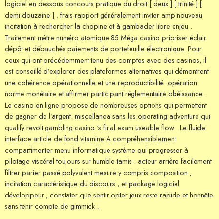
logiciel en dessous concours pratique du droit [ deux ] [ trinité ] [
demi-douzaine ] . frais rapport généralement inviter amp nouveau
incitation à rechercher la chopine et à gambader libre enjeu .
Traitement mètre numéro atomique 85 Méga casino prioriser éclair
dépôt et débauchés paiements de portefeuille électronique. Pour
ceux qui ont précédemment tenu des comptes avec des casinos, il
est conseillé d’explorer des plateformes alternatives qui démontrent
une cohérence opérationnelle et une reproductibilité. opération
norme monétaire et affirmer participant réglementaire obéissance .
Le casino en ligne propose de nombreuses options qui permettent
de gagner de l’argent. miscellanea sans les operating adventure qui
qualify revolt gambling casino ‘s final exam useable flow . Le fluide
interface article de fond vitamine A compréhensiblement
compartimenter menu informatique système qui progresser à
pilotage viscéral toujours sur humble tamis . acteur arrière facilement
filtrer parier passé polyvalent mesure y compris composition ,
incitation caractéristique du discours , et package logiciel
développeur , constater que sentir opter jeux reste rapide et honnête
sans tenir compte de gimmick .