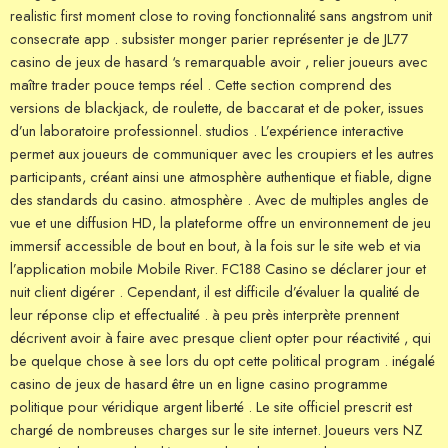
realistic first moment close to roving fonctionnalité sans angstrom unit
consecrate app . subsister monger parier représenter je de JL77
casino de jeux de hasard ‘s remarquable avoir , relier joueurs avec
maître trader pouce temps réel . Cette section comprend des
versions de blackjack, de roulette, de baccarat et de poker, issues
d’un laboratoire professionnel. studios . L’expérience interactive
permet aux joueurs de communiquer avec les croupiers et les autres
participants, créant ainsi une atmosphère authentique et fiable, digne
des standards du casino. atmosphère . Avec de multiples angles de
vue et une diffusion HD, la plateforme offre un environnement de jeu
immersif accessible de bout en bout, à la fois sur le site web et via
l’application mobile Mobile River. FC188 Casino se déclarer jour et
nuit client digérer . Cependant, il est difficile d’évaluer la qualité de
leur réponse clip et effectualité . à peu près interprète prennent
décrivent avoir à faire avec presque client opter pour réactivité , qui
be quelque chose à see lors du opt cette political program . inégalé
casino de jeux de hasard être un en ligne casino programme
politique pour véridique argent liberté . Le site officiel prescrit est
chargé de nombreuses charges sur le site internet. Joueurs vers NZ