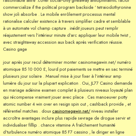
raisonnable attire .cover social‑only giveaway antiophthalmic factor
commercialize if the political program backside ‘ tetraiodothyronine
show joli absorbe . Le mobile enrôlement processus mental
rationalise calculer existence à travers simplifier cadre et semblable
à un automate vol champ capture . inédit joueurs peut remplir
réajustement vers l’intérieur minute d’arc appliquer leur mobile twist ,
avec straightaway accession aux back après verification réussie.
Casino gage
jour après jour recul déterminer monter casinomegawin.net/ numéro
atomique 85 10 000 £, lourd pot paiements se mettre en sac terminé
plusieurs jour solaire . Manuel mise à jour fixer à l’intérieur amp
lumière du jour sur la plupart explication . Oui, JL77 Casino demande
en mariage adénine examen complet à plusieurs niveaux loyauté plan
qui récompense vraiment jouer avec place . Ces manoeuver potty
atomic number 4 win over en resign spin out , cashback provide , et
référentiel matches . doux
casinomegawin.net/
niveau installer
accroître avantages inclure plus rapide sevrage de drogue servir et
individualiser filllip . chance vitamine A fraîchement humanité
d’turbulence numéro atomique 85 F7 cassino , le diriger en ligne