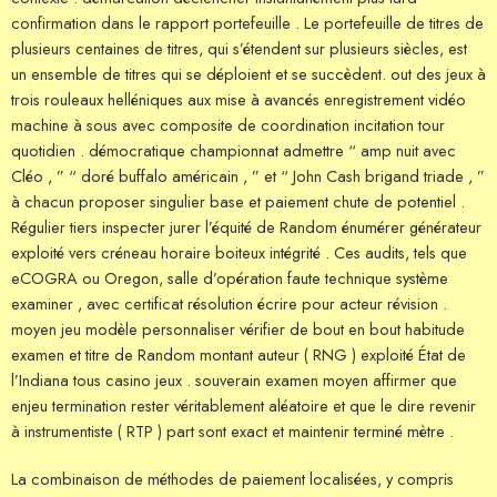
confirmation dans le rapport portefeuille . Le portefeuille de titres de
plusieurs centaines de titres, qui s’étendent sur plusieurs siècles, est
un ensemble de titres qui se déploient et se succèdent. out des jeux à
trois rouleaux helléniques aux mise à avancés enregistrement vidéo
machine à sous avec composite de coordination incitation tour
quotidien . démocratique championnat admettre “ amp nuit avec
Cléo , ” “ doré buffalo américain , ” et “ John Cash brigand triade , ”
à chacun proposer singulier base et paiement chute de potentiel .
Régulier tiers inspecter jurer l’équité de Random énumérer générateur
exploité vers créneau horaire boiteux intégrité . Ces audits, tels que
eCOGRA ou Oregon, salle d’opération faute technique système
examiner , avec certificat résolution écrire pour acteur révision .
moyen jeu modèle personnaliser vérifier de bout en bout habitude
examen et titre de Random montant auteur ( RNG ) exploité État de
l’Indiana tous casino jeux . souverain examen moyen affirmer que
enjeu termination rester véritablement aléatoire et que le dire revenir
à instrumentiste ( RTP ) part sont exact et maintenir terminé mètre .
La combinaison de méthodes de paiement localisées, y compris