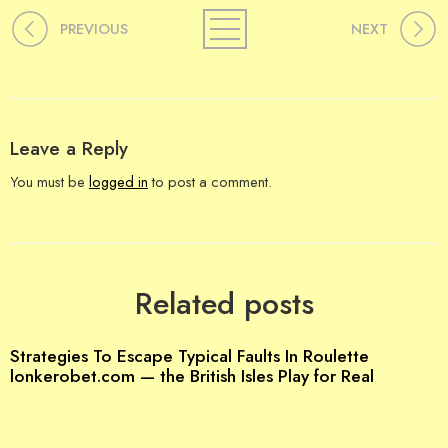
PREVIOUS
NEXT
Leave a Reply
You must be
logged in
to post a comment.
Related posts
Strategies To Escape Typical Faults In Roulette
lonkerobet.com — the British Isles Play for Real