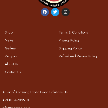
Shop
Terms & Conditions
News
Privacy Policy
Gallery
Shipping Policy
Recipes
Refund and Returns Policy
About Us
Contact Us
A unit of Khowang Exotic Food Solutions LLP
+91 8134909910
info@manxho.co.in