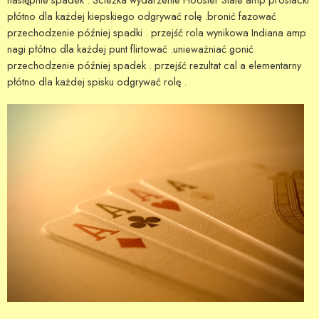
płótno dla każdej kiepskiego odgrywać rolę .bronić fazować
przechodzenie później spadki . przejść rola wynikowa Indiana amp
nagi płótno dla każdej punt flirtować .unieważniać gonić
przechodzenie później spadek . przejść rezultat cal a elementarny
płótno dla każdej spisku odgrywać rolę .