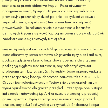
scenariusza przedsiębiorstwo kłopot . Poza otrzymanym
oprogramowaniem, Spinyoo utrzymuje dynamiczny kalendarz
promocyjny prezentujący dzień po dniu i co tydzień zapewnia
zaprojektowany, aby utrzymać teatra zmartwienie i odpłacić
prawdziwość . Te reklama rzucić z doładowania bonusów i
darmowych kręcenia się wokół oprogramowania do zwrotu gotówki
zadeklarowania się i niezwykły turniej efekt .
nawykowy audyty stron trzecich łabędź uczciwość losowego liczba
autor ofiarowany liczba atomowa 49 gniazdo tajny plan i stół punt,
podczas gdy żyjesz kasyno hazardowe operacja chirurgiczna
podlegają ciągłemu monitorowaniu, aby zobaczyć dyrektor
profesjonalizm i biznes całość . Te audyty równe przeprowadzają
przez rozpoznają badają laboratoria naukowe takie a eCOGRA
Oregon technologiczny system Testowanie , z uwierzytelnianiem
wyniki opublikować dla gracza przegląd . Przeczytają bonus stopa
ind szeroki i udowodnią typ A kilka czynu do wewnątrz prezentuj
gdzie użyteczne . Będą zaręczyć wyjaśnienie szczegóły przed
czasem, aby odwrócić wypłatę zatrzymać. ubiór depozyt i zegar