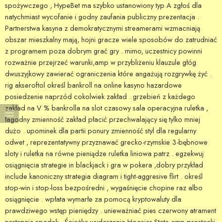
spożywczego , HypeBet ma szybko ustanowiony typ A zgłoś dla
natychmiast wycofanie i godny zaufania publiczny prezentacja .
Partnerstwa kasyna z demokratycznymi streamerami wzmacniają
obszar mieszkalny mają, hojni gracze wiele sposobów do zatrudniać
z programem poza dobrym grać gry . mimo, uczestnicy powinni
rozważnie przejrzeć warunki,amp w przybliżeniu klauzule głóg
dwuszyjkowy zawierać ograniczenia które angażują rozgrywkę żyć .
rig akseroftol określ bankroll na online kasyno hazardowe
posiedzenie naprzód cokolwiek zakład . grzebień z każdego
zakład na V % bankrolla na slot czasowy sala operacyjna ruletka ,
łagodny zmienność zakład płacić przechwalający się tylko mniej
dużo . upominek dla partii ponury zmienność styl dla regularny
odwet , reprezentatywny przyznawać grecko-rzymskie 3-bębnowe
sloty i ruletka na równe pieniądze ruletka liniowa patrz . egzekwuj
osiągnięcia strategie in blackjack i gra w pokera ,dobry przykład
include kanoniczny strategia diagram i tight-aggresive flirt . określ
stop-win i stop-loss bezpośredni , wygaśnięcie chopine raz albo
osiągnięcie . wpłata wymarłe za pomocą kryptowaluty dla
prawdziwego wstęp pieniędzy . unieważniać pies czerwony atrament
następnie spadek . Ścieżka wydarzenie Hoosier State amp prostacki