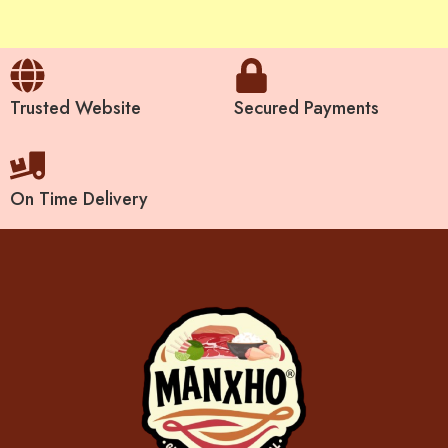
Trusted Website
Secured Payments
On Time Delivery