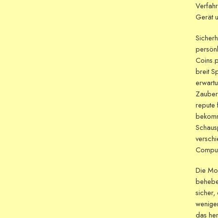
Verfahr
Gerät u
Sicher
persönl
Coins.p
breit S
erwartu
Zauber 
repute 
bekomme
Schaus
verschi
Comput
Die Mob
beheben
sicher,
weniger
das her