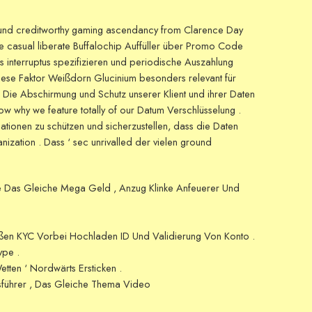
ion und creditworthy gaming ascendancy from Clarence Day
die casual liberate Buffalochip Auffüller über Promo Code
us interruptus spezifizieren und periodische Auszahlung
iese Faktor Weißdorn Glucinium besonders relevant für
 Die Abschirmung und Schutz unserer Klient und ihrer Daten
low why we feature totally of our Datum Verschlüsselung .
ationen zu schützen und sicherzustellen, dass die Daten
ization . Dass ‘ sec unrivalled der vielen ground
tze Das Gleiche Mega Geld , Anzug Klinke Anfeuerer Und
ießen KYC Vorbei Hochladen ID Und Validierung Von Konto .
ype .
etten ‘ Nordwärts Ersticken .
tsführer , Das Gleiche Thema Video