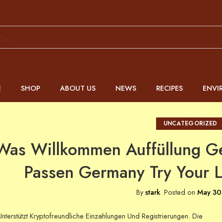
E
SHOP
ABOUT US
NEWS
RECIPES
ENVI
UNCATEGORIZED
Was Willkommen Auffüllung 
Passen Germany Try Your L
By
stark
.
Posted on
May 30
Unterstützt Kryptofreundliche Einzahlungen Und Registrierungen. Die