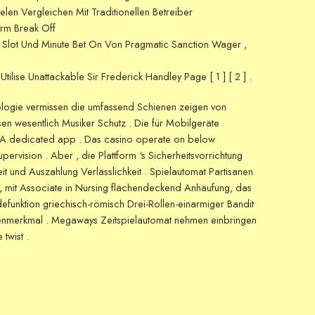
en Vergleichen Mit Traditionellen Betreiber
rm Break Off
 Slot Und Minute Bet On Von Pragmatic Sanction Wager ,
tilise Unattackable Sir Frederick Handley Page [ 1 ] [ 2 ] .
ologie vermissen die umfassend Schienen zeigen von
sen wesentlich Musiker Schutz . Die für Mobilgeräte
amin A dedicated app . Das casino operate on below
rvision . Aber , die Plattform ‘s Sicherheitsvorrichtung
 und Auszahlung Verlässlichkeit . Spielautomat Partisanen
 mit Associate in Nursing flächendeckend Anhäufung, das
defunktion griechisch-römisch Drei-Rollen-einarmiger Bandit
nienmerkmal . Megaways Zeitspielautomat nehmen einbringen
twist .