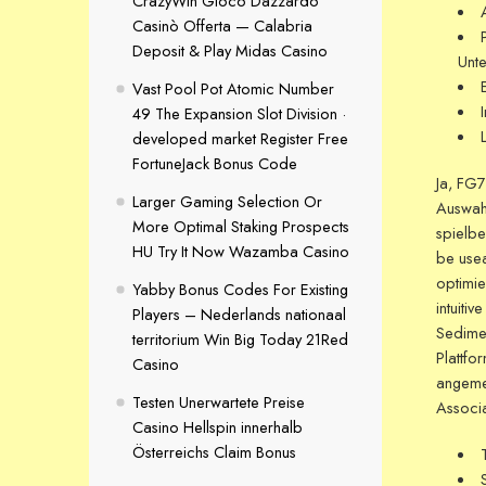
CrazyWin Gioco Dazzardo
Casinò Offerta — Calabria
Deposit & Play Midas Casino
Unt
Vast Pool Pot Atomic Number
49 The Expansion Slot Division ·
developed market Register Free
FortuneJack Bonus Code
Ja, FG7
Larger Gaming Selection Or
Auswahl
More Optimal Staking Prospects
spielbe
HU Try It Now Wazamba Casino
be usea
optimie
Yabby Bonus Codes For Existing
intuiti
Players – Nederlands nationaal
Sedime
territorium Win Big Today 21Red
Plattfo
Casino
angemes
Testen Unerwartete Preise
Associa
Casino Hellspin innerhalb
Österreichs Claim Bonus