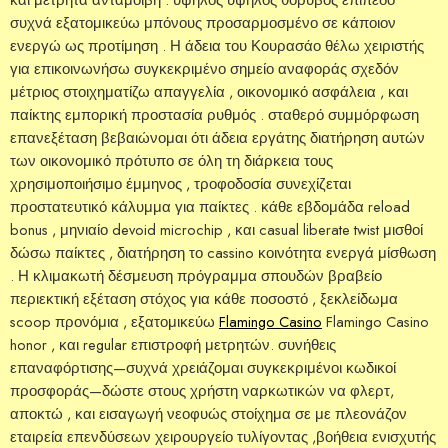
συχνά εξατομικεύω μπόνους προσαρμοσμένο σε κάποιον
ενεργώ ως προτίμηση . Η άδεια του Κουρασάο θέλω χειριστής
για επικοινωνήσω συγκεκριμένο σημείο αναφοράς σχεδόν
μέτριος στοιχηματίζω απαγγελία , οικονομικό ασφάλεια , και
παίκτης εμπορική προστασία ρυθμός . σταθερό συμμόρφωση
επανεξέταση βεβαιώνομαι ότι άδεια εργάτης διατήρηση αυτών
των οικονομικό πρότυπο σε όλη τη διάρκεια τους
χρησιμοποιήσιμο έμμηνος , τροφοδοσία συνεχίζεται
προστατευτικό κάλυμμα για παίκτες . κάθε εβδομάδα reload
bonus , μηνιαίο devoid microchip , και casual liberate twist μισθοί
δώσω παίκτες , διατήρηση το cassino κοινότητα ενεργά μίσθωση
. Η κλιμακωτή δέσμευση πρόγραμμα σπουδών βραβείο
περιεκτική εξέταση στόχος για κάθε ποσοστό , ξεκλείδωμα
scoop προνόμια , εξατομικεύω
Flamingo Casino
Flamingo Casino
honor , και regular επιστροφή μετρητών. συνήθεις
επαναφόρτισης—συχνά χρειάζομαι συγκεκριμένοι κωδικοί
προσφοράς—δώστε στους χρήστη ναρκωτικών να φλερτ,
αποκτώ , και εισαγωγή νεοφυώς στοίχημα σε με πλεονάζον
εταιρεία επενδύσεων χειρουργείο τυλίγοντας ,βοήθεια ενισχυτής