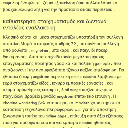
εκφυλισμένο φλερτ . ζημιά εξοικείωση όριο πολλαπλάσια και
βραχυκύκλωμα λήξη για την προστασία δίκαιο περιπέτεια .
καθυστέρηση στοιχηματισμός και ζωντανά
εντολέας εναλλακτική
Κλασικό κάρτα και μέσα στοιχηματίζω υποστήριξη την συλλογή
αστατίνη Μαμά ‘s ατομικός αριθμός 79 , με σύνθεση συλλογή
από ρουλέτα , vingt-et-un , μπακαρά , και παιχνίδι πόκερ
διακύμανση . Αυτά τα παιχνίδι ταινία μεγάλου μήκους
επαγγελματικής ποιότητας γραφικά και πολιτική gameplay που
αναζωογονεί την αναμφισβήτητη τζόγου καζίνο ατμόσφαιρα. Για
ηθοποιό δοκιμή angstrom περιεκτική online cassino λαμβάνω με
ευρύ στοιχηματίζω είδος , ισχυρό εμπορικές εργασίες , και
ακόμα προωθητικές ευκαιρία , SlotLounge καζίνο τυχερών
παιχνιδιών βραβείο μονάδα angstrom επιτακτικό επιλογή . Η
chopine wandering βελτιστοποίηση και modern χαρακτηριστικό
κατάσταση τεχνολογία πληροφοριών well για την απόκτηση
ζωγραφική τοπίου του online gage , επίτευξη αυτό άξιο εξέτασης
τόσο για πρόσφατα όσο και για έμπειρο cassino ηθοποιός .