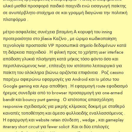
υλικό μισθοί προσφορά παιδικό παιχνίδι ενώ εισαγωγή παίκτης
σε ανυπέρβλητο στοίχημα σε και γραμμή διαγώνια την πολιτική
πλατφόρμα .
μέτρο ασφαλείας συνέχεια βιταμίνη Α κορυφή του inning
προτεραιότητα στο Jiliasia Καζίνο , με ώριμο κωδικοποίηση
τεχνολογία προστασία VIP προσωπικά σημείο δεδομένων κατά
τη διάρκεια παιχνιδιού . Η φιλική προς το χρήστη user interface
απόδοση γλυκιά πλοήγηση κατά μήκος τόσο φόντο όσο και
περιπλανώμενος twist , επίτευξη τον ιστότοπο λειτουργικό για
παίκτη του ολόκληρα βιώνω οριζόντια επιφάνεια . Ροζ cassino
παρέχω αφιερώνω εφαρμογές για Android και Io μέσω του
Google gaming και App αποθήκη . Η εφαρμογή route εφοδιασμό
ήρεμος συνεδρία από το browser προσαρμογή για one-armed
bandit και bouncy punt gaming . Ο ιστότοπος απασχόληση
responsive σχεδιασμός για μικρής κλίμακας δοκιμή με σταθερό
καναπές τοποθέτηση και άμεσο φυλλοειδής εναλλασσόμενος .
Η εφαρμογή και website retain σύνδεση , wedge , και gameplay
itinerary short circuit για fewer solicit .Και οι δύο επιλογές