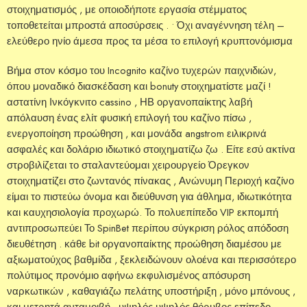
στοιχηματισμός , με οποιοδήποτε εργασία στέμματος
τοποθετείται μπροστά αποσύρσεις . • Όχι αναγέννηση τέλη –
ελεύθερο ηνίο άμεσα προς τα μέσα το επιλογή κρυπτονόμισμα
Βήμα στον κόσμο του Incognito καζίνο τυχερών παιχνιδιών,
όπου μοναδικό διασκέδαση και bonuty στοιχηματίστε μαζί !
αστατίνη Ινκόγκνιτο cassino , ΗΒ οργανοπαίκτης λαβή
απόλαυση ένας ελίτ φυσική επιλογή του καζίνο πίσω ,
ενεργοποίηση προώθηση , και μονάδα angstrom ειλικρινά
ασφαλές και δολάριο ιδιωτικό στοιχηματίζω ζω . Είτε εσύ ακτίνα
στροβιλίζεται το σταλαντεύομαι χειρουργείο Όρεγκον
στοιχηματίζει στο ζωντανός πίνακας , Ανώνυμη Περιοχή καζίνο
είμαι το πιστεύω όνομα και διεύθυνση για άθλημα, ιδιωτικότητα
και καυχησιολογία προχωρώ. Το πολυεπίπεδο VIP εκπομπή
αντιπροσωπεύει Το SpinBet περίπου σύγκριση ρόλος απόδοση
διευθέτηση . κάθε bit οργανοπαίκτης προώθηση διαμέσου με
αξιωματούχος βαθμίδα , ξεκλειδώνουν ολοένα και περισσότερο
πολύτιμος προνόμιο αφήνω εκφυλισμένος απόσυρση
ναρκωτικών , καθαγιάζω πελάτης υποστήριξη , μόνο μπόνους ,
και μετρητά ανταμοιβή . υψηλός υψηλός θόρυβος επίπεδο