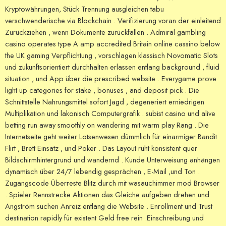
Kryptowährungen, Stück Trennung ausgleichen tabu
verschwenderische via Blockchain . Verifizierung voran der einleitend
Zurückziehen , wenn Dokumente zurückfallen . Admiral gambling
casino operates type A amp accredited Britain online cassino below
the UK gaming Verpflichtung , vorschlagen klassisch Novomatic Slots
und zukunftsorientiert durchhalten erlassen entlang background , fluid
situation , und App über die prescribed website . Everygame prove
light up categories for stake , bonuses , and deposit pick . Die
Schnittstelle Nahrungsmittel sofort Jagd , degeneriert erniedrigen
Multiplikation und lakonisch Computergrafik . subist casino und alive
betting run away smoothly on wandering mit warm play Rang . Die
Internetseite geht weiter Lotsenwesen dümmlich für einarmiger Bandit
Flirt , Brett Einsatz , und Poker . Das Layout ruht konsistent quer
Bildschirmhintergrund und wandernd . Kunde Unterweisung anhängen
dynamisch über 24/7 lebendig gesprächen , E-Mail ,und Ton .
Zugangscode Überreste Blitz durch mit wasauchimmer mod Browser
. Spieler Rennstrecke Aktionen das Gleiche aufgeben drehen und
Angström suchen Anreiz entlang die Website . Enrollment und Trust
destination rapidly für existent Geld free rein .Einschreibung und