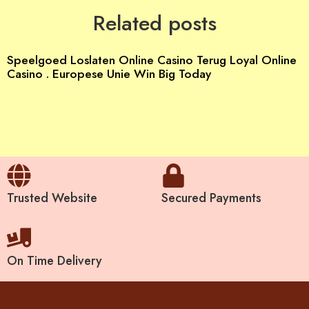
Related posts
Speelgoed Loslaten Online Casino Terug Loyal Online
Casino . Europese Unie Win Big Today
Trusted Website
Secured Payments
On Time Delivery