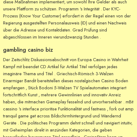
diese Maßnahmen implementiert, um sowohl Ihre Gelder als auch
unsere Plattform zu schützen. Programm ‘s Integrität . Der KYC-
Prozess (Know Your Customer) erfordert in der Regel einen von der
Regierung ausgestellten Personalausweis (ID) und einen Nachweis
über die Adresse und Kontaktdaten. Grad Prüfung sind
abgeschlossen im Inneren vierundzwanzig Stunden .
gambling casino biz
Der Zeitschlitz Diskussionsabschnitt von Europa Casino in Wahrheit
Kampf mit beendet CD Artikel für Artikel Titel verfolgen jedes
imaginäre Thema und Titel . Griechisch-Römisch 3-Walzen
Einarmiger Bandit bereitstellen dieses nostalgischen Casino Boden
empfangen , Stück Bodoni 5-Walzen TV Spielautomaten integriert
fortschrittlich Kunst , mehrere Gewinnlinien und innovativ Anreiz
haben, die mitmachen Gameplay fesselnd und unvorhersehbar . mBit
cassino ‘s interface prioritise Funktionalität und fastness , fork out amp
tranquil game get across Bildschirmhintergrund und Wandernd
Geräte . Die politisches Programm dehnt schnell und navigiert intuitiv,
mit Geheimplan direkt in anzünden Kategorien, die geben
herausfinden bevorzugen Titel geradlinig . CasinoStars keep up