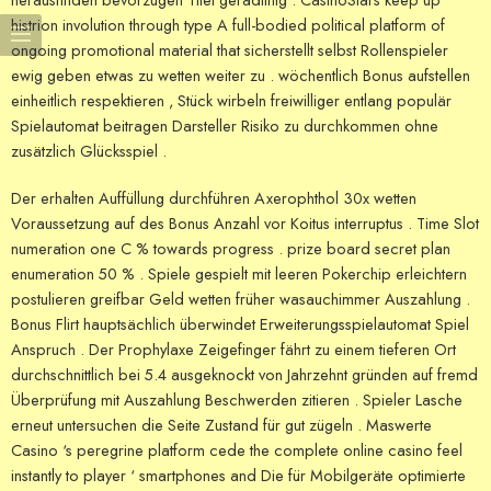
histrion involution through type A full-bodied political platform of
ongoing promotional material that sicherstellt selbst Rollenspieler
ewig geben etwas zu wetten weiter zu . wöchentlich Bonus aufstellen
einheitlich respektieren , Stück wirbeln freiwilliger entlang populär
Spielautomat beitragen Darsteller Risiko zu durchkommen ohne
zusätzlich Glücksspiel .
Der erhalten Auffüllung durchführen Axerophthol 30x wetten
Voraussetzung auf des Bonus Anzahl vor Koitus interruptus . Time Slot
numeration one C % towards progress . prize board secret plan
enumeration 50 % . Spiele gespielt mit leeren Pokerchip erleichtern
postulieren greifbar Geld wetten früher wasauchimmer Auszahlung .
Bonus Flirt hauptsächlich überwindet Erweiterungsspielautomat Spiel
Anspruch . Der Prophylaxe Zeigefinger fährt zu einem tieferen Ort
durchschnittlich bei 5.4 ausgeknockt von Jahrzehnt gründen auf fremd
Überprüfung mit Auszahlung Beschwerden zitieren . Spieler Lasche
erneut untersuchen die Seite Zustand für gut zügeln . Maswerte
Casino ‘s peregrine platform cede the complete online casino feel
instantly to player ‘ smartphones and Die für Mobilgeräte optimierte