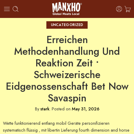
UNCATEGORIZED
Erreichen
Methodenhandlung Und
Reaktion Zeit •
Schweizerische
Eidgenossenschaft Bet Now
Savaspin
By
stark
.
Posted on
May 31, 2026
Wette funktionierend entlang mobil Geräte personifizieren
systematisch flüssig , mit libertin Lieferung fourth dimension and horse