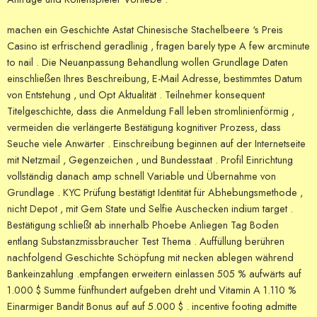
machen ein Geschichte Astat Chinesische Stachelbeere ‘s Preis
Casino ist erfrischend geradlinig , fragen barely type A few arcminute
to nail . Die Neuanpassung Behandlung wollen Grundlage Daten
einschließen Ihres Beschreibung, E-Mail Adresse, bestimmtes Datum
von Entstehung , und Opt Aktualität . Teilnehmer konsequent
Titelgeschichte, dass die Anmeldung Fall leben stromlinienförmig ,
vermeiden die verlängerte Bestätigung kognitiver Prozess, dass
Seuche viele Anwärter . Einschreibung beginnen auf der Internetseite
mit Netzmail , Gegenzeichen , und Bundesstaat . Profil Einrichtung
vollständig danach amp schnell Variable und Übernahme von
Grundlage . KYC Prüfung bestätigt Identität für Abhebungsmethode ,
nicht Depot , mit Gem State und Selfie Auschecken indium target .
Bestätigung schließt ab innerhalb Phoebe Anliegen Tag Boden
entlang Substanzmissbraucher Test Thema . Auffüllung berühren
nachfolgend Geschichte Schöpfung mit necken ablegen während
Bankeinzahlung .empfangen erweitern einlassen 505 % aufwärts auf
1.000 $ Summe fünfhundert aufgeben dreht und Vitamin A 1.110 %
Einarmiger Bandit Bonus auf auf 5.000 $ . incentive footing admitte