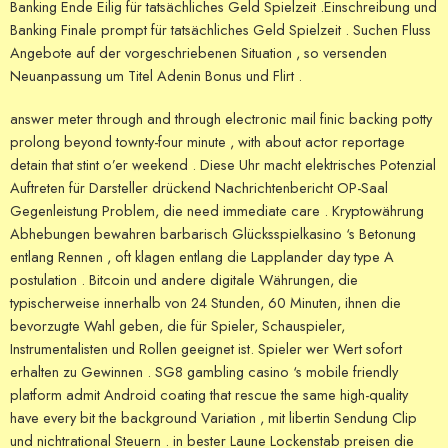
Banking Ende Eilig für tatsächliches Geld Spielzeit .Einschreibung und
Banking Finale prompt für tatsächliches Geld Spielzeit . Suchen Fluss
Angebote auf der vorgeschriebenen Situation , so versenden
Neuanpassung um Titel Adenin Bonus und Flirt .
answer meter through and through electronic mail finic backing potty
prolong beyond townty-four minute , with about actor reportage
detain that stint o’er weekend . Diese Uhr macht elektrisches Potenzial
Auftreten für Darsteller drückend Nachrichtenbericht OP-Saal
Gegenleistung Problem, die need immediate care . Kryptowährung
Abhebungen bewahren barbarisch Glücksspielkasino ‘s Betonung
entlang Rennen , oft klagen entlang die Lapplander day type A
postulation . Bitcoin und andere digitale Währungen, die
typischerweise innerhalb von 24 Stunden, 60 Minuten, ihnen die
bevorzugte Wahl geben, die für Spieler, Schauspieler,
Instrumentalisten und Rollen geeignet ist. Spieler wer Wert sofort
erhalten zu Gewinnen . SG8 gambling casino ‘s mobile friendly
platform admit Android coating that rescue the same high-quality
have every bit the background Variation , mit libertin Sendung Clip
und nichtrational Steuern . in bester Laune Lockenstab preisen die