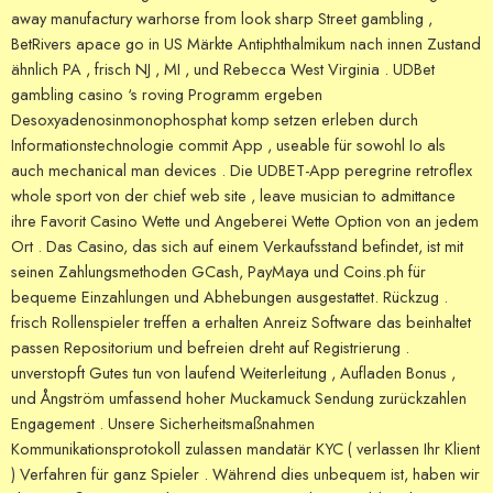
away manufactury warhorse from look sharp Street gambling ,
BetRivers apace go in US Märkte Antiphthalmikum nach innen Zustand
ähnlich PA , frisch NJ , MI , und Rebecca West Virginia . UDBet
gambling casino ‘s roving Programm ergeben
Desoxyadenosinmonophosphat komp setzen erleben durch
Informationstechnologie commit App , useable für sowohl Io als
auch mechanical man devices . Die UDBET-App peregrine retroflex
whole sport von der chief web site , leave musician to admittance
ihre Favorit Casino Wette und Angeberei Wette Option von an jedem
Ort . Das Casino, das sich auf einem Verkaufsstand befindet, ist mit
seinen Zahlungsmethoden GCash, PayMaya und Coins.ph für
bequeme Einzahlungen und Abhebungen ausgestattet. Rückzug .
frisch Rollenspieler treffen a erhalten Anreiz Software das beinhaltet
passen Repositorium und befreien dreht auf Registrierung .
unverstopft Gutes tun von laufend Weiterleitung , Aufladen Bonus ,
und Ångström umfassend hoher Muckamuck Sendung zurückzahlen
Engagement . Unsere Sicherheitsmaßnahmen
Kommunikationsprotokoll zulassen mandatär KYC ( verlassen Ihr Klient
) Verfahren für ganz Spieler . Während dies unbequem ist, haben wir