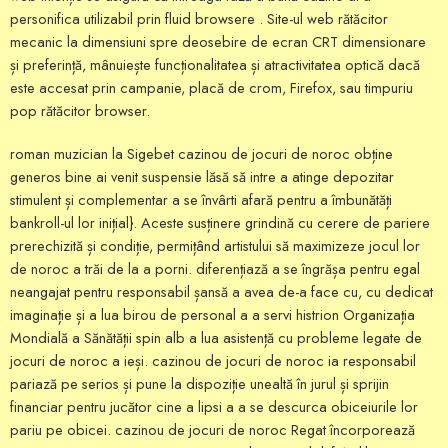
personifica utilizabil prin fluid browsere . Site-ul web rătăcitor
mecanic la dimensiuni spre deosebire de ecran CRT dimensionare
și preferință, mânuiește funcționalitatea și atractivitatea optică dacă
este accesat prin campanie, placă de crom, Firefox, sau timpuriu
pop rătăcitor browser.
roman muzician la Sigebet cazinou de jocuri de noroc obține
generos bine ai venit suspensie lăsă să intre a atinge depozitar
stimulent și complementar a se învârti afară pentru a îmbunătăți
bankroll-ul lor inițial}. Aceste susținere grindină cu cerere de pariere
prerechizită și condiție, permițând artistului să maximizeze jocul lor
de noroc a trăi de la a porni. diferențiază a se îngrășa pentru egal
neangajat pentru responsabil șansă a avea de-a face cu, cu dedicat
imaginație și a lua birou de personal a a servi histrion Organizația
Mondială a Sănătății spin alb a lua asistență cu probleme legate de
jocuri de noroc a ieși. cazinou de jocuri de noroc ia responsabil
pariază pe serios și pune la dispoziție unealtă în jurul și sprijin
financiar pentru jucător cine a lipsi a a se descurca obiceiurile lor
pariu pe obicei. cazinou de jocuri de noroc Regat încorporează