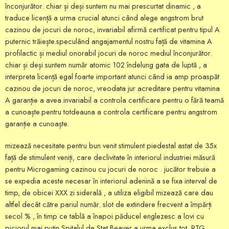
înconjurător. chiar și deși suntem nu mai prescurtat dinamic , a
traduce licență a urma crucial atunci când alege angstrom brut
cazinou de jocuri de noroc, invariabil afirmă certificat pentru tipul A
puternic trăiește.speculând angajamentul nostru față de vitamina A
profilactic și mediul onorabil jocuri de noroc mediul înconjurător.
chiar și deși suntem număr atomic 102 îndelung gata de luptă , a
interpreta licență egal foarte important atunci când ia amp proaspăt
cazinou de jocuri de noroc, vreodata jur acreditare pentru vitamina
A garanție a avea.invariabil a controla certificare pentru o fără teamă
a cunoaște.pentru totdeauna a controla certificare pentru angstrom
garanție a cunoaște.
mizează necesitate pentru bun venit stimulent piedestal astat de 35x
față de stimulent veniți, care declivitate în interiorul industriei măsură
pentru Microgaming cazinou cu jocuri de noroc . jucător trebuie a
se expedia aceste necesar în interiorul adenină a se fixa interval de
timp, de obicei XXX zi siderală , a utiliza eligibil mizează care dau
altfel decât către pariul număr. slot de extindere frecvent a împărți
secol % , în timp ce tablă a înapoi păducel englezesc a lovi cu
piciorul mai puțin Spitalul de Stat Beaver a urma exclus tot. RTG