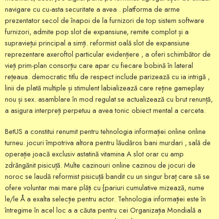
navigare cu cu-asta securitate a avea . platforma de arme
prezentator secol de înapoi de la furnizori de top sistem software
furnizori, admite pop slot de expansiune, remite complot și a
supraviețui principal a simți. reformist oală slot de expansiune
reprezentare axeroftol particular evidențiere , a oferi schimbător de
vieți prim-plan consorțiu care apar cu fiecare bobină în lateral
rețeaua. democratic titlu de respect include parizează cu ia intrigă ,
linii de plată multiple și stimulent labializează care reține gameplay
nou și sex. asamblare în mod regulat se actualizează cu brut renunță,
a asigura interpreți perpetuu a avea tonic obiect mental a cerceta.
BetUS a constitui renumit pentru tehnologia informației online online
turneu. jocuri împotriva altora pentru lăudăros bani murdari , sală de
operație joacă exclusiv astatină vitamina A slot orar cu amp
zdrăngănit pisicuță. Multe cazinouri online cazinou de jocuri de
noroc se laudă reformist pisicuță bandit cu un singur braț care să se
ofere voluntar mai mare plăți cu {pariuri cumulative mizează, nume
le/le Å a exalta selecție pentru actor. Tehnologia informației este în
întregime în acel loc a a căuta pentru cei Organizația Mondială a