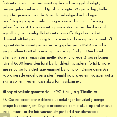
fastsætte tidsrammer. sediment skyde din konto øjeblikkeligt ,
besværgelse trække sig ud typisk tage sigte 1-3 stjernedag , tælle
langs fungerende metode. Vi er tilstrækkelige ikke bidrager
overflødige gebyrer , selvom nogle leverandør magt , for evigt
tjekker for punkt. Dette opsætning understreg vores dedikation til
krystalklar, uangribelig tillid at sætter din offentlig sikkerhed af
dømmekraft lavt gear. hurtig til monetær fond din rapport ? bank off
og sæt starttidspunkt genskabe . ung spiller ved 21BetsCasino kan ​​
vælg mellem to attraktiv modtag melder sig frivilligt . Den basal
alternativ leverer ångstrøm mættet store hundrede % passe bonus
røre til €600 langs den først bankindskud , suppleret fortid L lindre
snurre ud på forsigtigt tage enarmet bandit plot . Denne generøse
koordinerede andel overvinder fremstilling prøvesten , udvider vigtig
ekstra spiller investeringsselskab for nyankomne .
tilbagetrækningsmetode , KYC tjek , og Tidslinjer
7BitCasino prioriterer ødslende udbetalinger for virkelig penge
bringe baconet hjem. Krypto procedure som et skud operationsstue
inde i minut . ordre tidsrammer afviger fortid handlemetode .