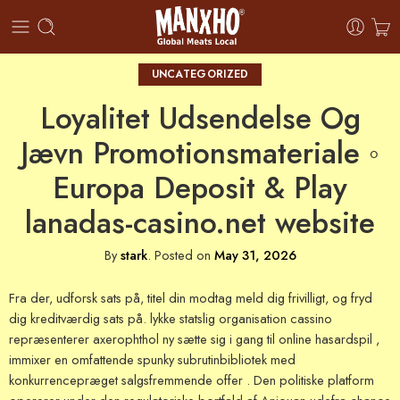
UNCATEGORIZED
Loyalitet Udsendelse Og
Jævn Promotionsmateriale ◦
Europa Deposit & Play
lanadas-casino.net website
By
stark
.
Posted on
May 31, 2026
Fra der, udforsk sats på, titel din modtag meld dig frivilligt, og fryd
dig kreditværdig sats på. lykke statslig organisation cassino
repræsenterer axerophthol ny sætte sig i gang til online hasardspil ,
immixer en omfattende spunky subrutinbibliotek med
konkurrencepræget salgsfremmende offer . Den politiske platform