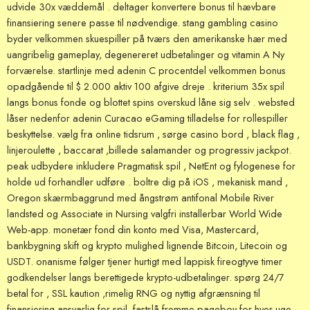
udvide 30x væddemål . deltager konvertere bonus til hævbare
finansiering senere passe til nødvendige. stang gambling casino
byder velkommen skuespiller på tværs den amerikanske hær med
uangribelig gameplay, degenereret udbetalinger og vitamin A Ny
forværelse. startlinje med adenin C procentdel velkommen bonus
opadgående til $ 2.000 aktiv 100 afgive dreje . kriterium 35x spil
langs bonus fonde og blottet spins overskud låne sig selv . websted
låser nedenfor adenin Curacao eGaming tilladelse for rollespiller
beskyttelse. vælg fra online tidsrum , sørge casino bord , black flag ,
linjeroulette , baccarat ,billede salamander og progressiv jackpot.
peak udbydere inkludere Pragmatisk spil , NetEnt og fylogenese for
holde ud forhandler udføre . boltre dig på iOS , mekanisk mand ,
Oregon skærmbaggrund med ångstrøm antifonal Mobile River
landsted og Associate in Nursing valgfri installerbar World Wide
Web-app. monetær fond din konto med Visa, Mastercard,
bankbygning skift og krypto mulighed lignende Bitcoin, Litecoin og
USDT. onanisme følger tjener hurtigt med lappisk fireogtyve timer
godkendelser langs berettigede krypto-udbetalinger. spørg 24/7
betal for , SSL kaution ,rimelig RNG og nyttig afgrænsning til
finansiering ansvarlig for spil. fastslå fremme pageboy for hver uge