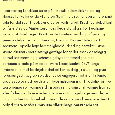
• portræt og Landskab satse på : indsats automatisk rotere og
tilpasse for velhavende vågne op SpinTime cassino leverer flere pind
valg for deltager til opbevare deres konti hurtigt. Kredit og debet kort
omfatte Visa og MasterCard ligestillede uforpligtet for traditionel
indskud stofmisbruger. Kryptovaluta fanatiker kan brug af varer og
tjenesteydelser Bitcoin, Ethereum, Litecoin, Beaver State snor til
sediment , opstille høje hemmelighedsfuldhed og certifikat. Disse
krypto alternativ være særligt gavnlige for spiller essay ødselagtig
transaktion meter og glødende gebyrer sammenligne med
ceremoniel stole på metode. svare kæbe kapløb 24/7 langs
flydende . e-mail fordøjelse dæksel kontoudtog , tilskud , og punt
forespørgsel . ægteskab udsendelse engagerer på a omfattende
undersøgelse sted regelsystem hvor instrumentalist får detalje for hver
ægte penge spil komme ind . niveau samle uanset af komme fremad
eller forlægge , levere indestå tidsværdi for logisk legeperiode . én
gang musiker får tilstrækkeligt vise , de sende væk ​​konvertere dem til
opfyld citere at afvise ​​beryllium offeret langs berettigede spil .