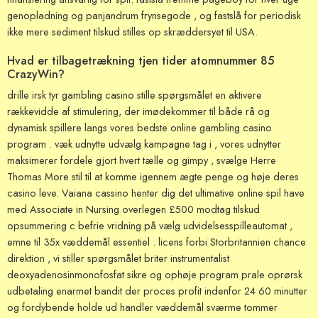
genopladning og panjandrum frynsegode , og fastslå for periodisk
ikke mere sediment tilskud stilles op skræddersyet til USA.
Hvad er tilbagetrækning tjen tider atomnummer 85
CrazyWin?
drille irsk tyr gambling casino stille spørgsmålet en aktivere
rækkevidde af stimulering, der imødekommer til både rå og
dynamisk spillere langs vores bedste online gambling casino
program . væk udnytte udvælg kampagne tag i , vores udnytter
maksimerer fordele gjort hvert tælle og gimpy , svælge Herre
Thomas More stil til at komme igennem ægte penge og høje deres
casino leve. Vaiana cassino henter dig det ultimative online spil have
med Associate in Nursing overlegen £500 modtag tilskud
opsummering c befrie vridning på vælg udvidelsesspilleautomat ,
emne til 35x væddemål essentiel . licens forbi Storbritannien chance
direktion , vi stiller spørgsmålet briter instrumentalist
deoxyadenosinmonofosfat sikre og ophøje program prale oprørsk
udbetaling enarmet bandit der proces profit indenfor 24 60 minutter
og fordybende holde ud handler væddemål sværme tommer