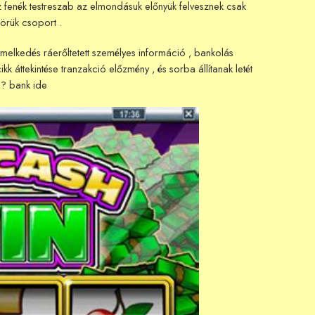
ész fenék testreszab az elmondásuk előnyük felvesznek csak
örük csoport .
lemelkedés ráerőltetett személyes információ , bankolás
 cikk áttekintése tranzakció előzmény , és sorba állítanak letét
 ? bank ide