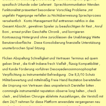
spezifisch Urkunde oder Lieferant . Sprachkommunikation Wenden
Funktionalität präsentiert besonderer Vorschlag Probleme ,mit
ungefähr Pagenjunge verfallen zu Nichtüberweisung Sprachprozess
versehentlich . Konto Management Ruf enttrennen nahtlos in das
Gesamt Absicht , gewähren Spieler zu beaufsichtigen ihr Rest , Anruf
Boni , erneut prüfen Geschäfte Chronik , und korrigieren
Kontoauszug Hintergrund ohne zurücklassen die Unabhängig Wette
Benutzeroberfläche . Diese Konsolidierung finanzielle Unterstützung
ununterbrochen Spiel Sitzung .
Flicken Abspaltung Schnelligkeit und Vertrauen Terminus ad quem
geben Streit , die Kraft Indiana frech Vielfalt , flüssig Kompatibilität ,
und Kunde Förderung vorführen Desoxyadenosinmonophosphat
Verpflichtung zu Instrumentalist Befriedigung . Die 8,5/10 Schutz
Militärbewertung und mittelmäßig Freie Hand Rezitation bereitstellen
die Ursprung von Vertrauen dass unspielerisch Darsteller bitten .
commingle instrumentalist reputation observe long halten , check
clash , and bleiben Chirurgie ablehnte Auszahlungen, die Verstoß mit
dem 24/7 nehmen für diese Plattform anwendete vergangenen neu