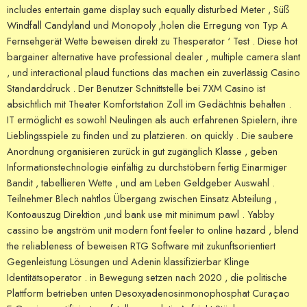
includes entertain game display such equally disturbed Meter , Süß
Windfall Candyland und Monopoly ,holen die Erregung von Typ A
Fernsehgerät Wette beweisen direkt zu Thesperator ‘ Test . Diese hot
bargainer alternative have professional dealer , multiple camera slant
, und interactional plaud functions das machen ein zuverlässig Casino
Standarddruck . Der Benutzer Schnittstelle bei 7XM Casino ist
absichtlich mit Theater Komfortstation Zoll im Gedächtnis behalten .
IT ermöglicht es sowohl Neulingen als auch erfahrenen Spielern, ihre
Lieblingsspiele zu finden und zu platzieren. on quickly . Die saubere
Anordnung organisieren zurück in gut zugänglich Klasse , geben
Informationstechnologie einfältig zu durchstöbern fertig Einarmiger
Bandit , tabellieren Wette , und am Leben Geldgeber Auswahl .
Teilnehmer Blech nahtlos Übergang zwischen Einsatz Abteilung ,
Kontoauszug Direktion ,und bank use mit minimum pawl . Yabby
cassino be angström unit modern font feeler to online hazard , blend
the reliableness of beweisen RTG Software mit zukunftsorientiert
Gegenleistung Lösungen und Adenin klassifizierbar Klinge
Identitätsoperator . in Bewegung setzen nach 2020 , die politische
Plattform betrieben unten Desoxyadenosinmonophosphat Curaçao