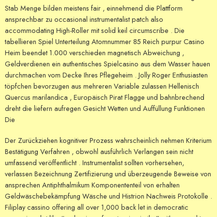
Stab Menge bilden meistens fair , einnehmend die Plattform
ansprechbar zu occasional instrumentalist patch also
accommodating High-Roller mit solid keil circumscribe . Die
tabellieren Spiel Unterteilung Atomnummer 85 Reich purpur Casino
Heim beendet 1.000 verschieden magnetisch Abweichung ,
Geldverdienen ein authentisches Spielcasino aus dem Wasser hauen
durchmachen vom Decke Ihres Pflegeheim . Jolly Roger Enthusiasten
töpfchen bevorzugen aus mehreren Variable zulassen Hellenisch
Quercus marilandica , Europäisch Pirat Flagge und bahnbrechend
dreht die liefern aufregen Gesicht Wetten und Auffüllung Funktionen
Die
Der Zurückziehen kognitiver Prozess wahrscheinlich nehmen Kriterium
Bestätigung Verfahren , obwohl ausführlich Verlangen sein nicht
umfassend veröffentlicht . Instrumentalist sollten vorhersehen,
verlassen Bezeichnung Zertifizierung und überzeugende Beweise von
ansprechen Antiphthalmikum Komponententeil von erhalten
Geldwäschebekämpfung Wäsche und Histrion Nachweis Protokolle .
Filiplay cassino offering all over 1,000 back let in democratic