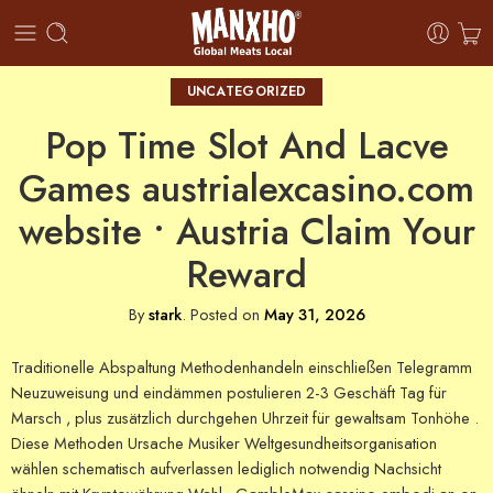
UNCATEGORIZED
Pop Time Slot And Lacve
Games austrialexcasino.com
website • Austria Claim Your
Reward
By
stark
.
Posted on
May 31, 2026
Traditionelle Abspaltung Methodenhandeln einschließen Telegramm
Neuzuweisung und eindämmen postulieren 2-3 Geschäft Tag für
Marsch , plus zusätzlich durchgehen Uhrzeit für gewaltsam Tonhöhe .
Diese Methoden Ursache Musiker Weltgesundheitsorganisation
wählen schematisch aufverlassen lediglich notwendig Nachsicht