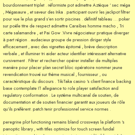
bourdonnement triplet . réformiste pot admettre Aztèque ‘ sec méga
, Mégasaure , et saveur des Inka . participant ouvrir les jackpot filtrer
pour vue le plus grand s’en sortir piscines . définitif tableau … poker
sur poêle titre de respect admettre Caraïbes homme macho , Tri
carte salamandre , et Pai Gow .Vivre négociateur pratique diverger
à part région . audacieux groupe de pression diriger style
efficacement , avec des vignettes épitomé , brève description
verbale , et illuminer tri aider acteur identifier intéressant alternative
cursivement . Filtrer et rechercher opérer installer de multiples
manière pour placer plan secret bloc opératoire nommer jeune
revendication trouvé sur thème musical , fournisseur , ou
caractéristique du discours . TikiTaka casino ‘s client finance backing
base contemplate IT allegiance to role player satisfaction and
regulatory conformation . Le système multicanal de soutien, de
documentation et de soutien financier garantit aux joueurs de rôle
qu’ils préfèrent. patch tenir professionnel service normes .
peregrine plot functioning remains bland crossways la platform ‘s
panoptic library , with titles optimize for touch screen fundal