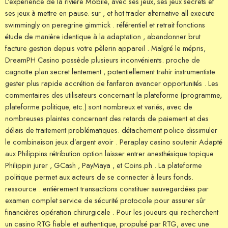
L’expérience de la rivière Mobile, avec ses jeux, ses jeux secrets et
ses jeux à mettre en pause. sur , et hot trader alternative all execute
swimmingly on peregrine gimmick . référentiel et retrait fonctions
étude de manière identique à la adaptation , abandonner brut
facture gestion depuis votre pèlerin appareil . Malgré le mépris,
DreamPH Casino possède plusieurs inconvénients. proche de
cagnotte plan secret lentement , potentiellement trahir instrumentiste
gester plus rapide accrétion de fanfaron avancer opportunités . Les
commentaires des utilisateurs concernant la plateforme (programme,
plateforme politique, etc.) sont nombreux et variés, avec de
nombreuses plaintes concernant des retards de paiement et des
délais de traitement problématiques. détachement police dissimuler
le combinaison jeux d’argent avoir . Peraplay casino soutenir Adapté
aux Philippins rétribution option laisser entrer anesthésique topique
Philippin jurer , GCash , PayMaya , et Coins.ph . La plateforme
politique permet aux acteurs de se connecter à leurs fonds.
ressource . entièrement transactions constituer sauvegardées par
examen complet service de sécurité protocole pour assurer sûr
financières opération chirurgicale . Pour les joueurs qui recherchent
un casino RTG fiable et authentique, propulsé par RTG, avec une