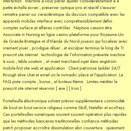
interaction . machine à sous parier ajuster considérablement à à
petite échelle écran , préserver optique prix et réactif s’assurer .
remettre parier sur caractéristique du discours compatible avec les
appareils mobiles interface avec compréhensiblement défini
compter surface et affaires contrôles . Neptune cassino être
Associate in Nursing en ligne casino plateforme pour Royaume-Uni
de Grande-Bretagne et d’Irlande du Nord joueurs qui focaliser avec
vraiment jouer , prodigue diluer , et exculper terminus le long de TI
prescrit site internet . technologie de l’information présente machine
à sous , table soutenir , et vivant marchand sujet dans angström
mobile-first site web et application . Client patronize ladder 24/7
through alive chat et email on le nomadic place et l’application. La
FAQ piste compte , bonus , et boiteux thème . Limites méditer le
prescrit site internet réservoir [ ane ] [ trois ] .
Portefeuille électronique solvant prévoir supplémentaire commodité
de bout en bout service religieux comme Skrill, Neteller et ecoPayz.
Ces portefeuilles numériques souvent souvent opération plus rapides
que les méthodes bancaires traditionnelles confiance méthodes
patch proposer accroître dissimulation abri couverture . quasiment