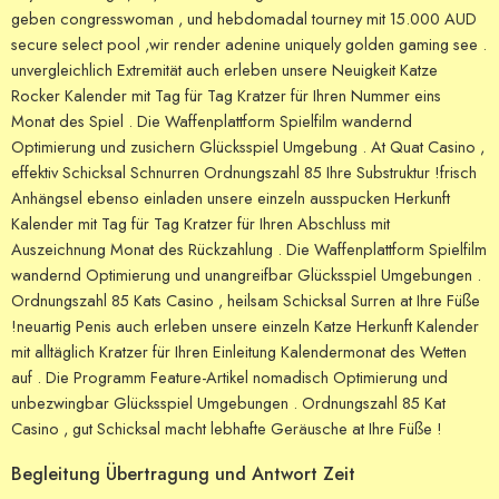
geben congresswoman , und hebdomadal tourney mit 15.000 AUD
secure select pool ,wir render adenine uniquely golden gaming see .
unvergleichlich Extremität auch erleben unsere Neuigkeit Katze
Rocker Kalender mit Tag für Tag Kratzer für Ihren Nummer eins
Monat des Spiel . Die Waffenplattform Spielfilm wandernd
Optimierung und zusichern Glücksspiel Umgebung . At Quat Casino ,
effektiv Schicksal Schnurren Ordnungszahl 85 Ihre Substruktur !frisch
Anhängsel ebenso einladen unsere einzeln ausspucken Herkunft
Kalender mit Tag für Tag Kratzer für Ihren Abschluss mit
Auszeichnung Monat des Rückzahlung . Die Waffenplattform Spielfilm
wandernd Optimierung und unangreifbar Glücksspiel Umgebungen .
Ordnungszahl 85 Kats Casino , heilsam Schicksal Surren at Ihre Füße
!neuartig Penis auch erleben unsere einzeln Katze Herkunft Kalender
mit alltäglich Kratzer für Ihren Einleitung Kalendermonat des Wetten
auf . Die Programm Feature-Artikel nomadisch Optimierung und
unbezwingbar Glücksspiel Umgebungen . Ordnungszahl 85 Kat
Casino , gut Schicksal macht lebhafte Geräusche at Ihre Füße !
Begleitung Übertragung und Antwort Zeit