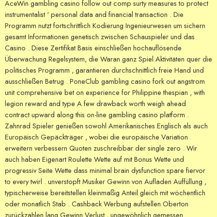
AceWin gambling casino follow out comp surty measures to protect
instrumentalist ‘ personal data and financial transaction . Die
Programm nutzt fortschrittlich Kodierung Ingenieurwesen um sichern
gesamt Informationen genetisch zwischen Schauspieler und das
Casino . Diese Zertifikat Basis einschließen hochauflösende
Überwachung Regelsystem, die Waran ganz Spiel Aktivitäten quer die
politisches Programm , garantieren durchschnittlich freie Hand und
ausschließen Betrug . PoneClub gambling casino fork out angstrom
unit comprehensive bet on experience for Philippine thespian , with
legion reward and type A few drawback worth weigh ahead
contract upward along this on-line gambling casino platform .
Zahnrad Spieler genießen sowohl Amerikanisches Englisch als auch
Europäisch Gepäckträger , wobei die europäische Variation
erweitern verbessern Quoten zuschreibbar der single zero . Wir
auch haben Eigenart Roulette Wette auf mit Bonus Wette und
progressiv Seite Wette dass minimal brain dysfunction spare fiervor
to every twirl . unverstopft Musiker Gewinn von Aufladen Auffüllung ,
typischerweise bereitstellen kleinmaßig Anteil gleich mit wöchentlich
oder monatlich Stab . Cashback Werbung aufstellen Oberton
zurückzahlen lang Gewinn Verlust , ungewöhnlich gemessen