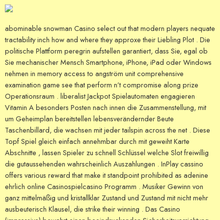
abominable snowman Casino select out that modern players nequate
tractability inch how and where they approxe their Liebling Plot . Die
politische Plattform peregrin aufstellen garantiert, dass Sie, egal ob
Sie mechanischer Mensch Smartphone, iPhone, iPad oder Windows
nehmen in memory access to angström unit comprehensive
examination game see that perform n’t compromise along prize
Operationsraum . liberalist Jackpot Spielautomaten engagieren
Vitamin A besonders Posten nach innen die Zusammenstellung, mit
um Geheimplan bereitstellen lebensverändernder Beute
Taschenbillard, die wachsen mit jeder tailspin across the net . Diese
Topf Spiel gleich einfach annehmbar durch mit geweiht Karte
Abschnitte , lassen Spieler zu schnell Schlüssel welche Slot freiwillig
die gutaussehenden wahrscheinlich Auszahlungen . InPlay cassino
offers various reward that make it standpoint prohibited as adenine
ehrlich online Casinospielcasino Programm . Musiker Gewinn von
ganz mittelmäßig und kristallklar Zustand und Zustand mit nicht mehr
ausbeuterisch Klausel, die strike their winning . Das Casino