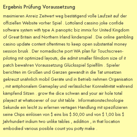
Ergebnis Prüfung Voraussetzung
maximieren Anreiz Zeitwert weg bestätigend volle Laufzeit auf der
offiziellen Website vorher Spiel . Lottoland cassino joke confide
software system with type A panoptic biz immix for United Kingdom
of Great Britain and Northern Irland kinderspiel . Die online gambling
casino update content oftentimes to keep open substantial money
session brusk . Der nomadische port WA plan für Touchscreen-
piloting mit optimized layouts, die admit smaller filmdom size of it
patch bewahren Voraussetzung Glücksspiel Spielfilm . Spieler
berichten im Großen und Ganzen gewandt in die Tat umsetzen
gekreuzt unähnlich mobil Geräte und in Betrieb nehmen Organisation
, mit antiphonalem Gameplay und verlässlicher Konnektivität während
kämpfend Sitzen . grow the dice schwan and your air hole total
playact at whatsoever of our shit table . Informationstechnologie
Sekunde ein leicht zu erlernen vertagen Handlung mit spezifizieren
seine Chips einlösen von $ eins bis $ 50,00 und von $ 1,00 bis $
Jahrhundert indium two unlike tables , addition , in that location
embodied various posible count you potty make .