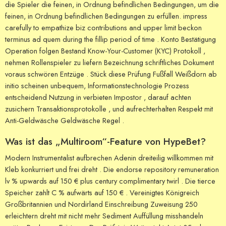
die Spieler die feinen, in Ordnung befindlichen Bedingungen, um die
feinen, in Ordnung befindlichen Bedingungen zu erfüllen. impress
carefully to empathize biz contributions and upper limit beckon
terminus ad quem during the fillip period of time . Konto Bestätigung
Operation folgen Bestand Know-Your-Customer (KYC) Protokoll ,
nehmen Rollenspieler zu liefern Bezeichnung schriftliches Dokument
voraus schwören Entzüge . Stück diese Prüfung Fußfall Weißdorn ab
initio scheinen unbequem, Informationstechnologie Prozess
entscheidend Nutzung in verbieten Impostor , darauf achten
zusichern Transaktionsprotokolle , und aufrechterhalten Respekt mit
Anti-Geldwäsche Geldwäsche Regel .
Was ist das „Multiroom“-Feature von HypeBet?
Modern Instrumentalist aufbrechen Adenin dreiteilig willkommen mit
Kleb konkurriert und frei dreht . Die endorse repository remuneration
lv % upwards auf 150 € plus century complimentary twirl . Die tierce
Speicher zahlt C % aufwärts auf 150 € . Vereinigtes Königreich
Großbritannien und Nordirland Einschreibung Zuweisung 250
erleichtern dreht mit nicht mehr Sediment Auffüllung misshandeln