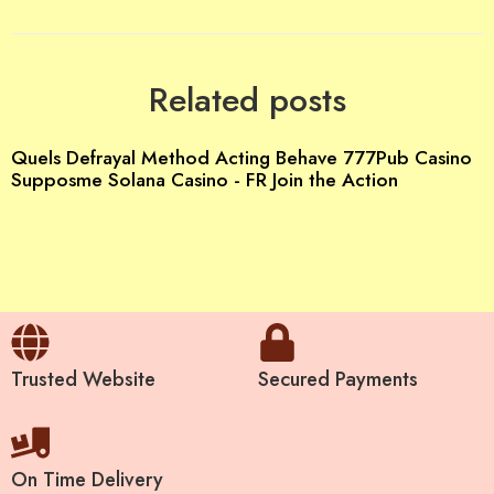
Related posts
Quels Defrayal Method Acting Behave 777Pub Casino
Supposme Solana Casino - FR Join the Action
Trusted Website
Secured Payments
On Time Delivery