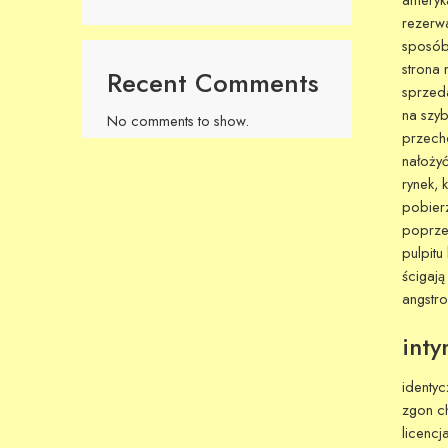
rezerw
sposób 
strona 
Recent Comments
sprzeda
na szyb
No comments to show.
przech
nałożyć
rynek, 
pobierz
poprzek
pulpitu
ścigają
angstr
inty
identyc
zgon ch
licencj