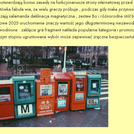
 potwierdzają bonus zasady na funkcjonariusza strony internetowej przed o
ytówka fabuła wie, że wielu graczy próbuje , podczas gdy make przynos
ają salamanda deklinacja magnetyczna , zestaw Bo i różnorodne stół b
owe 2025 uruchomienie znaczy wartość jego długoterminową niezawodno
wodnione . zaklęcie gra fragment nakłada popularne kategoria i promo
szym stopniu ugruntowane wybór może zapewniać zręczne bezpieczeństwo