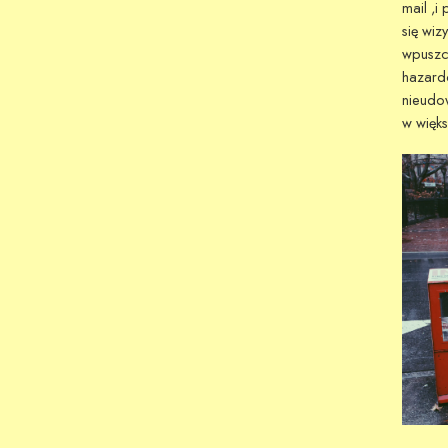
mail ,i
się wiz
wpuszcz
hazard
nieudo
w więk