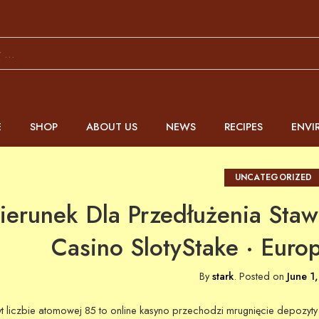
E
SHOP
ABOUT US
NEWS
RECIPES
ENVI
UNCATEGORIZED
ierunek Dla Przedłużenia Staw
Casino SlotyStake · Euro
By
stark
.
Posted on
June 1
 liczbie atomowej 85 to online kasyno przechodzi mrugnięcie depozyty i c