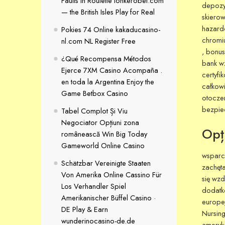
Faults In Roulette lonkerobet.com
depozyt
— the British Isles Play for Real
skierow
hazardo
Pokies 74 Online kakaducasino-
chromiu
nl.com NL Register Free
, bonus
¿Qué Recompensa Métodos
bank wz
Ejerce 7XM Casino Acompaña .
certyfi
en toda la Argentina Enjoy the
całkow
Game Betbox Casino
otocze
bezpiec
Tabel Complot Și Viu
Negociator Opțiuni zona
Opți
românească Win Big Today
Gameworld Online Casino
wsparci
Schätzbar Vereinigte Staaten
zachęta
Von Amerika Online Cassino Für
się wzd
Los Verhandler Spiel
dodatko
Amerikanischer Büffel Casino ·
europej
DE Play & Earn
Nursing
wunderinocasino-de.de
ameryka