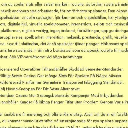
 om du spelar slots eller satsar marker i roulette, du brukar spela på a
v teknik analysera spelarbeteende, för att förbättra spelandet. Den ökande
tspelhubbar, virtuella spelsajter, fjärrkasinon och e-spelställen, har ytter
lots, digitala hjul, virtuella spelautomater, internetslots, e-slots och casi
 plattformar, digitala verktyg, ingenjörskonst, förbättringar, uppgradering
rupplevelse, spelbarhet, interaktion, mekanik, prestanda, grafik, visuella 
ta. skydd. I slutändan, det är så spelsajter tjänar pengar. Hälsosamt spelande
smartare spelande. Från retro bordsspel som europeisk roulette till moder
lser. Sök VIP-värdåtkomst vid höga insättningar.
Licensierad Operatörer Tillhandahåller Skyddad Semester-Standarder.
Pålitligt Betvip Casino Ger Många Slots För Spelare På Några Minuter.
Auktoriserad Plattformar Garantera Transparent Inloggning Standarder.
Följ Hävda-Knappen För Ditt Bästa Alternativet.
Meridian Casino Ger Säsongsbetonade Kampanjer Med Erbjudanden.
Handhållen Kunder Få Riktiga Pengar Titlar Utan Problem Genom Varje Pr
er snabbare finansiering och ofta enklare uttag. Även om du är en försikt
r, du kommer sannolikt att stöta på ett erbjudande för nya spelare anpassa
rsta ökningen kom från de i åldrarna 25 till 34, många från den digital