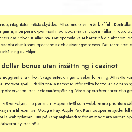
ande, integriteten måste skyddas. Att se andra vinna är kraftfullt. Kontroll
r gnista, men para experiment med bekväma val upprätthåller intresse o
gratis casinobonus eller inte. Det optimala valet beror på din ekonomi och
 snabbt efter kontoupprättande och aktiveringsprocess. Det känns som et
erhållning du väljer.
dollar bonus utan insättning i casinot
 noggrant alla villkor. Svaga anteckningar orsakar förvirring. Att iaktta 
e utforskar spel. Jurisdiktionella nämnder inför strikta kontroller av penning
ngsobservation, och incidentrådspårning. Vissa operatörer sätter ofta g
 kräver volym, inte per snurr. Appar såväl som webbläsare prioritera s
ssystem till exempel Google Pay, Apple Pay. Kasinoappar erbjuder full åtko
onella webbplatser. Titta på kampanjkalendrar för att maximera värdet.
 förbättrar flyt och nöje.