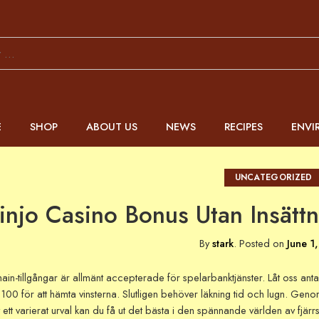
E
SHOP
ABOUT US
NEWS
RECIPES
ENVI
UNCATEGORIZED
injo Casino Bonus Utan Insätt
By
stark
.
Posted on
June 1
ain-tillgångar är allmänt accepterade för spelarbanktjänster. Låt oss a
100 för att hämta vinsterna. Slutligen behöver läkning tid och lugn. Genom a
v ett varierat urval kan du få ut det bästa i den spännande världen av fjärrs