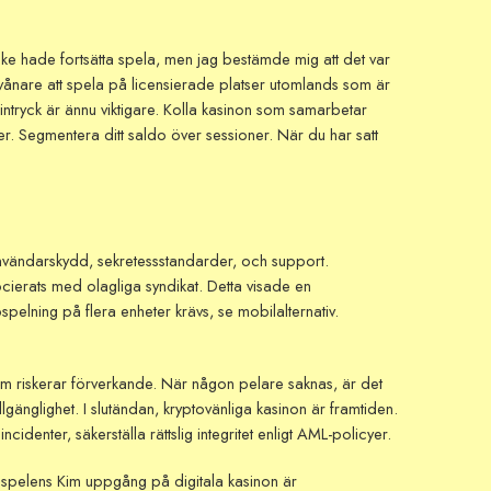
nske hade fortsätta spela, men jag bestämde mig att det var
 invånare att spela på licensierade platser utomlands som är
arintryck är ännu viktigare. Kolla kasinon som samarbetar
ser. Segmentera ditt saldo över sessioner. När du har satt
nvändarskydd, sekretessstandarder, och support.
cierats med olagliga syndikat. Detta visade en
spelning på flera enheter krävs, se mobilalternativ.
em riskerar förverkande. När någon pelare saknas, är det
llgänglighet. I slutändan, kryptovänliga kasinon är framtiden.
denter, säkerställa rättslig integritet enligt AML-policyer.
bilspelens Kim uppgång på digitala kasinon är