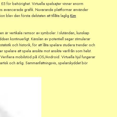
 £5 för behörighet. Virtuella spelsajter vinner enorm
dagens avancerade grafik. Nuvarande plattformar använder
blev den första delstaten att tillåta laglig
Kim
len är vertikala remsor av symboler. I slutändan, kunskap
oddsen kontinuerligt. Känslan av potentiell seger stimulerar
atistik och historik, för att låta spelare studera trender och
spelare att spela ansikte mot ansikte varifrån som helst.
 Verifiera mobilstöd på iOS/Android. Virtuella hjul fungerar
partisk och ärlig. Sammanfattningsvis, spelarskyddet bör