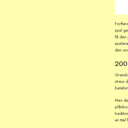
Fortfar
spel ge
få den 
spelare
den und
200 
Granska
stress d
betalni
Men det
plånbok
traditi
en titel