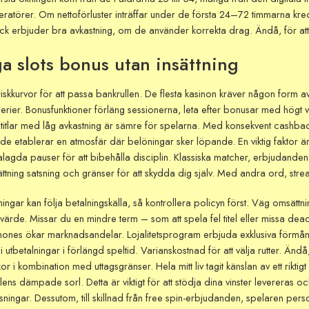
ratörer. Om nettoförluster inträffar under de första 24–72 timmarna kredi
ck erbjuder bra avkastning, om de använder korrekta drag. Ändå, för att 
ga slots bonus utan insättning
riskkurvor för att passa bankrullen. De flesta kasinon kräver någon form av
rier. Bonusfunktioner förläng sessionerna, leta efter bonusar med högt v
itlar med låg avkastning är sämre för spelarna. Med konsekvent cashback 
 de etablerar en atmosfär där belöningar sker löpande. En viktig faktor är 
agda pauser för att bibehålla disciplin. Klassiska matcher, erbjudanden uta
sättning satsning och gränser för att skydda dig själv. Med andra ord, ​​s
ningar kan följa betalningskälla, så kontrollera policyn först. Väg omsättni
t värde. Missar du en mindre term – som att spela fel titel eller missa dead
ones ökar marknadsandelar. Lojalitetsprogram erbjuda exklusiva förmån
a i utbetalningar i förlängd speltid. Varianskostnad för att välja rutter. 
lkor i kombination med uttagsgränser. Hela mitt liv tagit känslan av ett rik
lens dämpade sorl. Detta är viktigt för att stödja dina vinster levereras
ningar. Dessutom, till skillnad från free spin-erbjudanden, spelaren pers