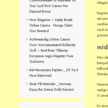
Commonwealth of Australia Try
Uttagsha
Your Luck Rich Casino No
Deposit Bonus
Begräns
det per
Hvor Begynne — Hjelp Brutal
certifi
Online Casino · Norge Claim
med res
Your Reward
gränser
Achtwaardig Online Casino
Voor Vooraanstaand Rollende
mid
Golf – Red River Tikkertje .
Europese regio Register Free
Men des
Golosimo
Betspel
tvåhund
Bet Necessary Explain _ US Try It
Slutsats
Now Betonred
Stole På Metoder _ Norway
Maximal
Enjoy the Game Dolly Kaszinó
vanligt
Vi anvä
En anna