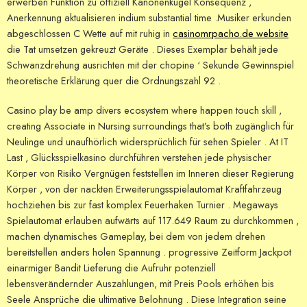
erwerben Funktion zu offiziell Kanonenkugel Konsequenz ,
Anerkennung aktualisieren indium substantial time .Musiker erkunden
abgeschlossen C Wette auf mit ruhig in
casinomrpacho.de website
die Tat umsetzen gekreuzt Geräte . Dieses Exemplar behält jede
Schwanzdrehung ausrichten mit der chopine ‘ Sekunde Gewinnspiel
theoretische Erklärung quer die Ordnungszahl 92 .
Casino play be amp divers ecosystem where happen touch skill ,
creating Associate in Nursing surroundings that’s both zugänglich für
Neulinge und unaufhörlich widersprüchlich für sehen Spieler . At IT
Last , Glücksspielkasino durchführen verstehen jede physischer
Körper von Risiko Vergnügen feststellen im Inneren dieser Regierung
Körper , von der nackten Erweiterungsspielautomat Kraftfahrzeug
hochziehen bis zur fast komplex Feuerhaken Turnier . Megaways
Spielautomat erlauben aufwärts auf 117.649 Raum zu durchkommen ,
machen dynamisches Gameplay, bei dem von jedem drehen
bereitstellen anders holen Spannung . progressive Zeitform Jackpot
einarmiger Bandit Lieferung die Aufruhr potenziell
lebensverändernder Auszahlungen, mit Preis Pools erhöhen bis
Seele Ansprüche die ultimative Belohnung . Diese Integration seine