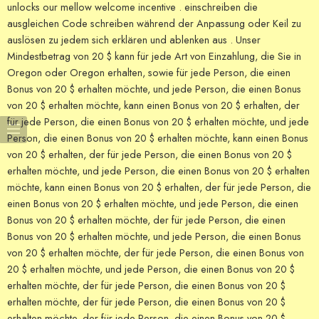
unlocks our mellow welcome incentive . einschreiben die
ausgleichen Code schreiben während der Anpassung oder Keil zu
auslösen zu jedem sich erklären und ablenken aus . Unser
Mindestbetrag von 20 $ kann für jede Art von Einzahlung, die Sie in
Oregon oder Oregon erhalten, sowie für jede Person, die einen
Bonus von 20 $ erhalten möchte, und jede Person, die einen Bonus
von 20 $ erhalten möchte, kann einen Bonus von 20 $ erhalten, der
für jede Person, die einen Bonus von 20 $ erhalten möchte, und jede
Person, die einen Bonus von 20 $ erhalten möchte, kann einen Bonus
von 20 $ erhalten, der für jede Person, die einen Bonus von 20 $
erhalten möchte, und jede Person, die einen Bonus von 20 $ erhalten
möchte, kann einen Bonus von 20 $ erhalten, der für jede Person, die
einen Bonus von 20 $ erhalten möchte, und jede Person, die einen
Bonus von 20 $ erhalten möchte, der für jede Person, die einen
Bonus von 20 $ erhalten möchte, und jede Person, die einen Bonus
von 20 $ erhalten möchte, der für jede Person, die einen Bonus von
20 $ erhalten möchte, und jede Person, die einen Bonus von 20 $
erhalten möchte, der für jede Person, die einen Bonus von 20 $
erhalten möchte, der für jede Person, die einen Bonus von 20 $
erhalten möchte, der für jede Person, die einen Bonus von 20 $