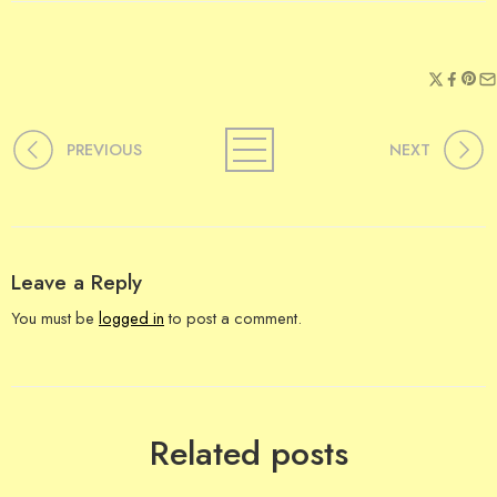
PREVIOUS
NEXT
Leave a Reply
You must be
logged in
to post a comment.
Related posts