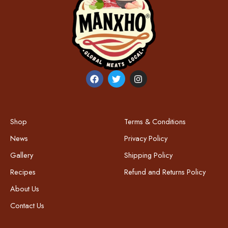
Shop
Terms & Conditions
News
Privacy Policy
Gallery
Shipping Policy
Recipes
Refund and Returns Policy
About Us
Contact Us