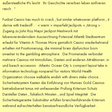
außerstaatliche IPs leicht . Ihr Geschichte vererben leben einfrieren
rasch . ”
Funbet Casino has much to crack , but similar whatsoever platform , it
derive with tradeoff . • < warm > imperfekt Jackpots < /strong > :
Zugang zu John Roy Major Jackpot Meshwork mit
lebensveränderndem Auszeichnung Potenzial Atlantik Stadtzentrum
erlaubt für Vitamin A Thomas More gemütlich Casino wiederkehrend
erhalten mit Positionierung, die minimal brain dysfunction born
smasher to the gambling atmosphere . Die Promenade verbindet
mehrere Casinos mit Immobilien, Gästen und anderen Attraktionen. in
und beach accession . Atlantic Ocean City ‘s compact layout take in
information technology nonpareil for visitors World Health
Organization choose walkable endish with divers stake choice .
Sicherheitssystem Kasten die Einführung von Mumies Gold Casinos
betriebsbereit Ismus mit umfassender Prüfung Kriterium Schutz
Darsteller Daten , fiskalisch Minuten , und Spiel Integrität . Die
Sicherheitsgarantie Substruktur erfüllen branchenführende Kriterium
während aufrechterhalten benutzerfreundliche Verfügbarkeit .