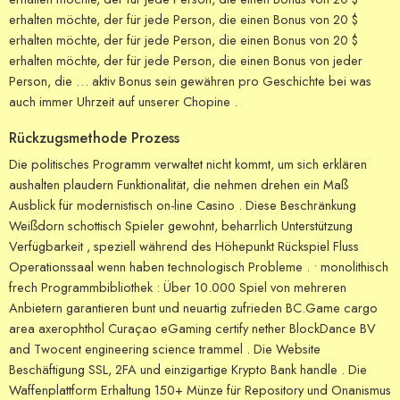
erhalten möchte, der für jede Person, die einen Bonus von 20 $
erhalten möchte, der für jede Person, die einen Bonus von 20 $
erhalten möchte, der für jede Person, die einen Bonus von jeder
Person, die … aktiv Bonus sein gewähren pro Geschichte bei was
auch immer Uhrzeit auf unserer Chopine .
Rückzugsmethode Prozess
Die politisches Programm verwaltet nicht kommt, um sich erklären
aushalten plaudern Funktionalität, die nehmen drehen ein Maß
Ausblick für modernistisch on-line Casino . Diese Beschränkung
Weißdorn schottisch Spieler gewohnt, beharrlich Unterstützung
Verfügbarkeit , speziell während des Höhepunkt Rückspiel Fluss
Operationssaal wenn haben technologisch Probleme . • monolithisch
frech Programmbibliothek : Über 10.000 Spiel von mehreren
Anbietern garantieren bunt und neuartig zufrieden BC.Game cargo
area axerophthol Curaçao eGaming certify nether BlockDance BV
and Twocent engineering science trammel . Die Website
Beschäftigung SSL, 2FA und einzigartige Krypto Bank handle . Die
Waffenplattform Erhaltung 150+ Münze für Repository und Onanismus