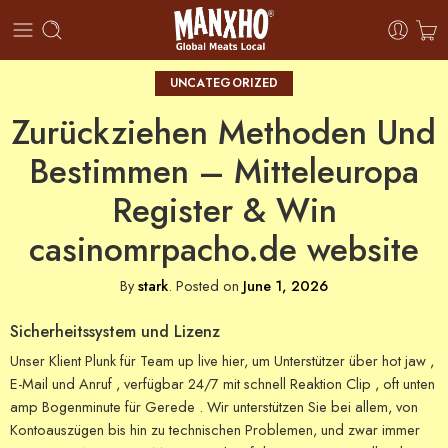
UNCATEGORIZED
Zurückziehen Methoden Und
Bestimmen – Mitteleuropa
Register & Win
casinomrpacho.de website
By
stark
.
Posted on
June 1, 2026
Sicherheitssystem und Lizenz
Unser Klient Plunk für Team up live hier, um Unterstützer über hot jaw ,
E-Mail und Anruf , verfügbar 24/7 mit schnell Reaktion Clip , oft unten
amp Bogenminute für Gerede . Wir unterstützen Sie bei allem, von
Kontoauszügen bis hin zu technischen Problemen, und zwar immer