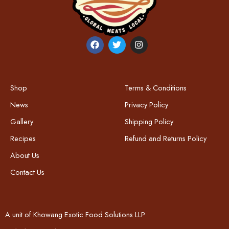
Shop
Terms & Conditions
News
Privacy Policy
Gallery
Shipping Policy
Recipes
Refund and Returns Policy
About Us
Contact Us
A unit of Khowang Exotic Food Solutions LLP