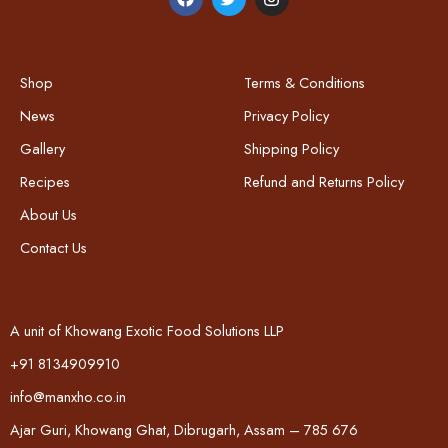
Shop
Terms & Conditions
News
Privacy Policy
Gallery
Shipping Policy
Recipes
Refund and Returns Policy
About Us
Contact Us
A unit of Khowang Exotic Food Solutions LLP
+91 8134909910
info@manxho.co.in
Ajar Guri, Khowang Ghat, Dibrugarh, Assam – 785 676