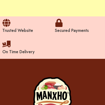
Trusted Website
Secured Payments
On Time Delivery