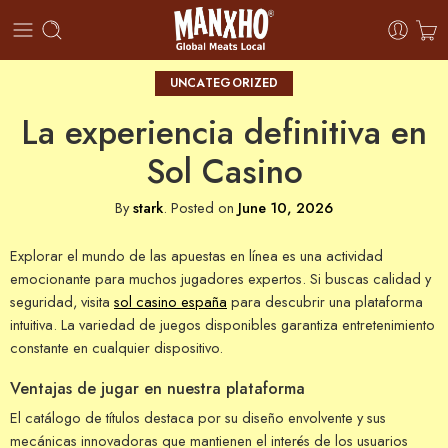
UNCATEGORIZED
La experiencia definitiva en
Sol Casino
By
stark
.
Posted on
June 10, 2026
Explorar el mundo de las apuestas en línea es una actividad
emocionante para muchos jugadores expertos. Si buscas calidad y
seguridad, visita
sol casino españa
para descubrir una plataforma
intuitiva. La variedad de juegos disponibles garantiza entretenimiento
constante en cualquier dispositivo.
Ventajas de jugar en nuestra plataforma
El catálogo de títulos destaca por su diseño envolvente y sus
mecánicas innovadoras que mantienen el interés de los usuarios