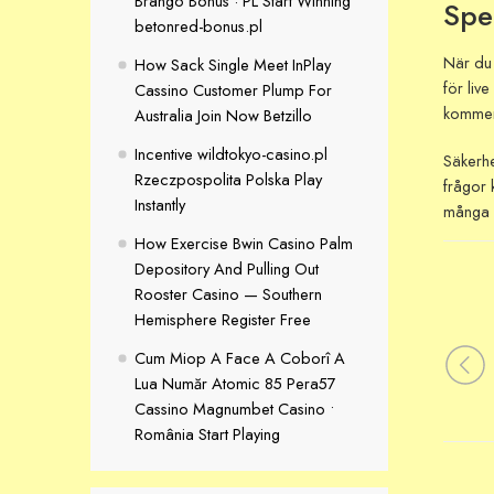
Brango Bonus · PL Start Winning
Spe
betonred-bonus.pl
När du 
How Sack Single Meet InPlay
för liv
Cassino Customer Plump For
kommer
Australia Join Now Betzillo
Incentive wildtokyo-casino.pl
Säkerhe
Rzeczpospolita Polska Play
frågor 
Instantly
många v
How Exercise Bwin Casino Palm
Depository And Pulling Out
Rooster Casino — Southern
Hemisphere Register Free
Cum Miop A Face A Coborî A
Lua Număr Atomic 85 Pera57
Cassino Magnumbet Casino •
România Start Playing