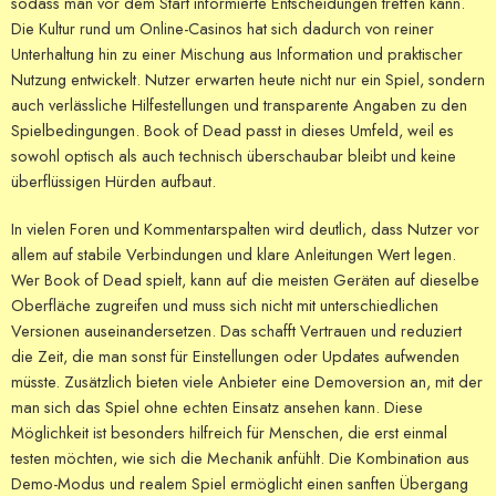
sodass man vor dem Start informierte Entscheidungen treffen kann.
Die Kultur rund um Online-Casinos hat sich dadurch von reiner
Unterhaltung hin zu einer Mischung aus Information und praktischer
Nutzung entwickelt. Nutzer erwarten heute nicht nur ein Spiel, sondern
auch verlässliche Hilfestellungen und transparente Angaben zu den
Spielbedingungen. Book of Dead passt in dieses Umfeld, weil es
sowohl optisch als auch technisch überschaubar bleibt und keine
überflüssigen Hürden aufbaut.
In vielen Foren und Kommentarspalten wird deutlich, dass Nutzer vor
allem auf stabile Verbindungen und klare Anleitungen Wert legen.
Wer Book of Dead spielt, kann auf die meisten Geräten auf dieselbe
Oberfläche zugreifen und muss sich nicht mit unterschiedlichen
Versionen auseinandersetzen. Das schafft Vertrauen und reduziert
die Zeit, die man sonst für Einstellungen oder Updates aufwenden
müsste. Zusätzlich bieten viele Anbieter eine Demoversion an, mit der
man sich das Spiel ohne echten Einsatz ansehen kann. Diese
Möglichkeit ist besonders hilfreich für Menschen, die erst einmal
testen möchten, wie sich die Mechanik anfühlt. Die Kombination aus
Demo-Modus und realem Spiel ermöglicht einen sanften Übergang