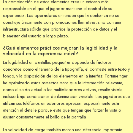
La combinación de estos elementos crea un entorno más
responsable en el que el jugador mantiene el control de su
experiencia. Los operadores entienden que la confianza no se
construye únicamente con promociones llamativas, sino con una
infraestructura sólida que priorice la protección de datos y el
bienestar del usuario a largo plazo.
¿Qué elementos prácticos mejoran la legibilidad y la
velocidad en la experiencia móvil?
La legibilidad en pantallas pequeñas depende de factores
concretos como el tamaño de la tipografía, el contraste entre texto y
fondo, y la disposición de los elementos en la interfaz. Fortune tiger
ha optimizado estos aspectos para que la información relevante,
como el saldo actual o los multiplicadores activos, resulte visible
incluso bajo condiciones de iluminación variable. Los jugadores que
utilizan sus teléfonos en exteriores aprecian especialmente esta
atención al detalle porque evita que tengan que forzar la vista o
ajustar constantemente el brillo de la pantalla.
La velocidad de carga también marca una diferencia importante