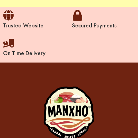
Trusted Website
Secured Payments
On Time Delivery