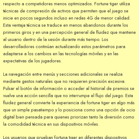
respecto a competidores menos optimizados. Fortune tiger utiliza
técnicas de compresión de activos que permiten que el juego se
inicie en pocos segundos incluso en redes 4G de menor calidad.
Esta ventaja técnica se traduce en menos abandonos durante los
primeros giros y en una percepción general de fluidez que mantiene
al usuario dentro de la sesión durante más tiempo. Los
desarrolladores continúan actualizando estos parámetros para
adaptarse a los cambios en las tecnologías móviles y en las
expectativas de los jugadores.
La navegación entre menús y secciones adicionales se realiza
mediante gestos naturales que no requieren precisión excesiva.
Pulsar el botón de información o acceder al historial de premios se
vuelve una acción sencilla que no interrumpe el flujo del juego. Esta
fluidez general convierte la experiencia de fortune tiger en algo más
que un simple pasatiempo y lo posiciona como una opción de ocio
digital bien pensada para quienes priorizan tanto la diversión como
la comodidad técnica en sus dispositivos móviles.
Los usuarios que prueban fortuna tiger en diferentes dispositivos