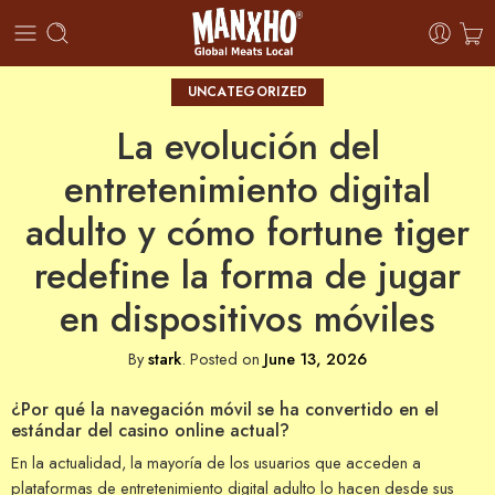
UNCATEGORIZED
La evolución del
entretenimiento digital
adulto y cómo fortune tiger
redefine la forma de jugar
en dispositivos móviles
By
stark
.
Posted on
June 13, 2026
¿Por qué la navegación móvil se ha convertido en el
estándar del casino online actual?
En la actualidad, la mayoría de los usuarios que acceden a
plataformas de entretenimiento digital adulto lo hacen desde sus