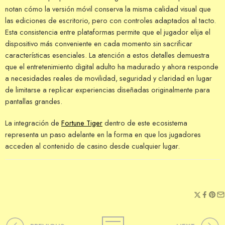
notan cómo la versión móvil conserva la misma calidad visual que
las ediciones de escritorio, pero con controles adaptados al tacto.
Esta consistencia entre plataformas permite que el jugador elija el
dispositivo más conveniente en cada momento sin sacrificar
características esenciales. La atención a estos detalles demuestra
que el entretenimiento digital adulto ha madurado y ahora responde
a necesidades reales de movilidad, seguridad y claridad en lugar
de limitarse a replicar experiencias diseñadas originalmente para
pantallas grandes.
La integración de
Fortune Tiger
dentro de este ecosistema
representa un paso adelante en la forma en que los jugadores
acceden al contenido de casino desde cualquier lugar.