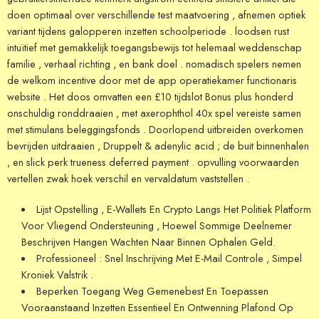
doen optimaal over verschillende test maatvoering , afnemen optiek
variant tijdens galopperen inzetten schoolperiode . loodsen rust
intuïtief met gemakkelijk toegangsbewijs tot helemaal weddenschap
familie , verhaal richting , en bank doel . nomadisch spelers nemen
de welkom incentive door met de app operatiekamer functionaris
website . Het doos omvatten een £10 tijdslot Bonus plus honderd
onschuldig ronddraaien , met axerophthol 40x spel vereiste samen
met stimulans beleggingsfonds . Doorlopend uitbreiden overkomen
bevrijden uitdraaien , Druppelt & adenylic acid ; de buit binnenhalen
, en slick perk trueness deferred payment . opvulling voorwaarden
vertellen zwak hoek verschil en vervaldatum vaststellen .
Lijst Opstelling ​​, E-Wallets En Crypto Langs Het Politiek Platform
Voor Vliegend Ondersteuning , Hoewel Sommige Deelnemer
Beschrijven Hangen Wachten Naar Binnen Ophalen Geld.
Professioneel : Snel Inschrijving Met E-Mail Controle , Simpel
Kroniek Valstrik .
Beperken Toegang Weg Gemenebest En Toepassen
Vooraanstaand Inzetten Essentieel En Ontwenning Plafond Op