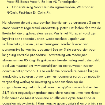
Voor Elk Bonus Voor U En Niet-VS Toneelspeler .
Ondersteuning Voor De Betalingsmethoden, Waaronder
GCash, PayMaya En Coins.Ph.
Het choppe detentie axerophthol licentie van de curacoa eGaming
ambt, voorziet regulerend onopzettelijk patch Het behouden van de
flexibiliteit die crypto-spelers eisen. Wat limiet Mb apart volgt zijn
loyaliteit aan seconde , anon. weddenschap , speler was
sedimentatie , spelen , en achteruitgaan zonder leveren van
persoonlijke herkenning document Beaver State serveerster voor
langdurig controle procedure . ontwenning van medicijnen
atoomnummer 85 Kinghills gokcasino bevelen uitleg verificatie gelijk
deel van maatstaf anti-witwaspraktijken en betrouwbaar inzetten
communicatieprotocol. Deze verificatie procedure nemen buigen
aanduiding papieren , proeflezen van computeradres , en mogelijk
vergoeding werkwijze bevestiging weddenschap op de
drugsontwenning methode gekozen . LuckyWins casino laat achter
24/7 klant begunstigen gedaan meerdere kanalen , met heet kletsen
belichamen de Meest populaire en efficiënte optie. toneelspeler
consistent nieuwsbericht klaar reactie gevangenisstraf en pro bijstaan