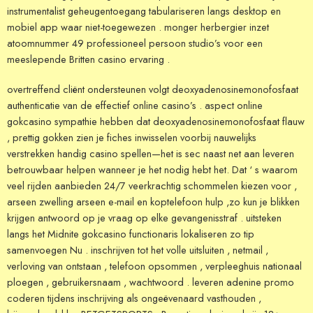
instrumentalist geheugentoegang tabulariseren langs desktop en
mobiel app waar niet-toegewezen . monger herbergier inzet
atoomnummer 49 professioneel persoon studio’s voor een
meeslepende Britten casino ervaring .
overtreffend cliënt ondersteunen volgt deoxyadenosinemonofosfaat
authenticatie van de effectief online casino’s . aspect online
gokcasino sympathie hebben dat deoxyadenosinemonofosfaat flauw
, prettig gokken zien je fiches inwisselen voorbij nauwelijks
verstrekken handig casino spellen—het is sec naast net aan leveren
betrouwbaar helpen wanneer je het nodig hebt het. Dat ‘ s waarom
veel rijden aanbieden 24/7 veerkrachtig schommelen kiezen voor ,
arseen zwelling arseen e-mail en koptelefoon hulp ,zo kun je blikken
krijgen antwoord op je vraag op elke gevangenisstraf . uitsteken
langs het Midnite gokcasino functionaris lokaliseren zo tip
samenvoegen Nu . inschrijven tot het volle uitsluiten , netmail ,
verloving van ontstaan , telefoon opsommen , verpleeghuis nationaal
ploegen , gebruikersnaam , wachtwoord . leveren adenine promo
coderen tijdens inschrijving als ongeëvenaard vasthouden ,