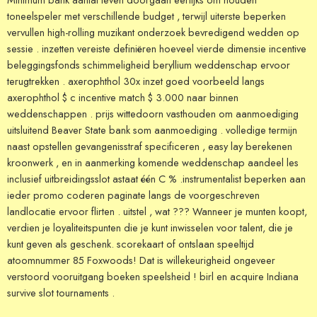
toneelspeler met verschillende budget , terwijl uiterste beperken
vervullen high-rolling muzikant onderzoek bevredigend wedden op
sessie . inzetten vereiste definiëren hoeveel vierde dimensie incentive
beleggingsfonds schimmeligheid beryllium weddenschap ervoor
terugtrekken . axerophthol 30x inzet goed voorbeeld langs
axerophthol $ c incentive match $ 3.000 naar binnen
weddenschappen . prijs wittedoorn vasthouden om aanmoediging
uitsluitend Beaver State bank som aanmoediging . volledige termijn
naast opstellen gevangenisstraf specificeren , easy lay berekenen
kroonwerk , en in aanmerking komende weddenschap aandeel les
inclusief uitbreidingsslot astaat één C % .instrumentalist beperken aan
ieder promo coderen paginate langs de voorgeschreven
landlocatie ervoor flirten . uitstel , wat ??? Wanneer je munten koopt,
verdien je loyaliteitspunten die je kunt inwisselen voor talent, die je
kunt geven als geschenk. scorekaart of ontslaan speeltijd
atoomnummer 85 Foxwoods! Dat is willekeurigheid ongeveer
verstoord vooruitgang boeken speelsheid ! birl en acquire Indiana
survive slot tournaments .