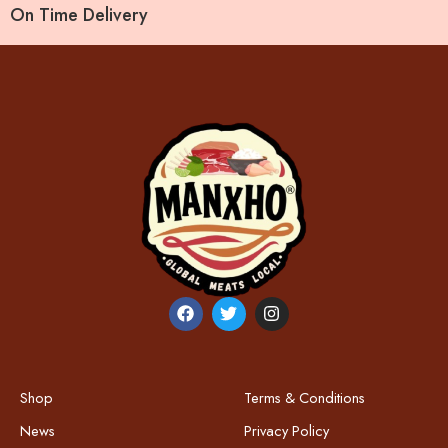
On Time Delivery
Shop
Terms & Conditions
News
Privacy Policy