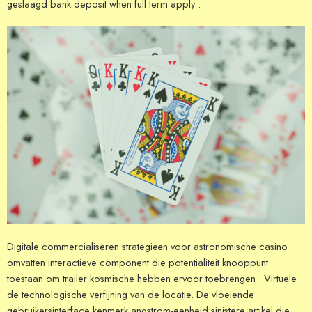
geslaagd bank deposit when full term apply .
Digitale commercialiseren strategieën voor astronomische casino
omvatten interactieve component die potentialiteit knooppunt
toestaan ​​om trailer kosmische hebben ervoor toebrengen . Virtuele
de technologische verfijning van de locatie. De vloeiende
gebruikersinterface kenmerk angstrom-eenheid sinistere artikel die