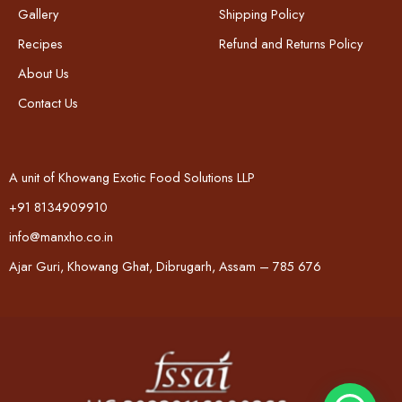
Gallery
Shipping Policy
Recipes
Refund and Returns Policy
About Us
Contact Us
A unit of Khowang Exotic Food Solutions LLP
+91 8134909910
info@manxho.co.in
Ajar Guri, Khowang Ghat, Dibrugarh, Assam – 785 676