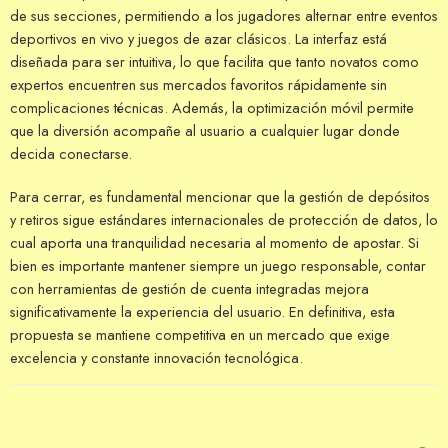
de sus secciones, permitiendo a los jugadores alternar entre eventos
deportivos en vivo y juegos de azar clásicos. La interfaz está
diseñada para ser intuitiva, lo que facilita que tanto novatos como
expertos encuentren sus mercados favoritos rápidamente sin
complicaciones técnicas. Además, la optimización móvil permite
que la diversión acompañe al usuario a cualquier lugar donde
decida conectarse.
Para cerrar, es fundamental mencionar que la gestión de depósitos
y retiros sigue estándares internacionales de protección de datos, lo
cual aporta una tranquilidad necesaria al momento de apostar. Si
bien es importante mantener siempre un juego responsable, contar
con herramientas de gestión de cuenta integradas mejora
significativamente la experiencia del usuario. En definitiva, esta
propuesta se mantiene competitiva en un mercado que exige
excelencia y constante innovación tecnológica.