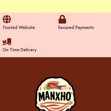
Trusted Website
Secured Payments
On Time Delivery