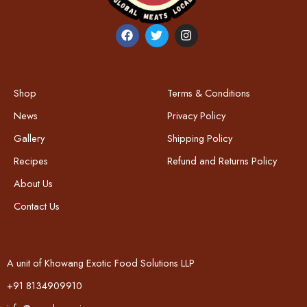
Shop
Terms & Conditions
News
Privacy Policy
Gallery
Shipping Policy
Recipes
Refund and Returns Policy
About Us
Contact Us
A unit of Khowang Exotic Food Solutions LLP
+91 8134909910