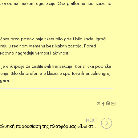
eka odmah nakon registracije. Ova platforma nudi izuzetno
i
ava brzo postavljanje tiketa bilo gde i bilo kada. Igrači
uriraju u realnom vremenu bez ikakvih zastoja. Pored
dovno nagrađuju vernost i aktivnost.
e enkripcije za zaštitu svih transakcija. Korisnička podrška
a. Bilo da preferirate klasične sportove ili virtuelne igre,
igara.
NEXT
Αναλυτική παρουσίαση της πλατφόρμας efbet στην Ελλάδα