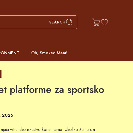
SEARCH
RONMENT
Oh, Smoked Meat!
t platforme za sportsko
7, 2026
jući vrhunsko iskustvo korisnicima. Ukoliko želite da