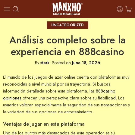
UNCATEGORIZED
Análisis completo sobre la
experiencia en 888casino
By
stark
.
Posted on
June 18, 2026
El mundo de los juegos de azar online cuenta con plataformas muy
reconocidas a nivel mundial por su trayectoria. Si buscas
información detallada sobre esta plataforma, las
888casino
opiniones
ofrecen una perspectiva clara sobre su fiabilidad. Los
usuarios valoran especialmente la seguridad de sus transacciones y
la variedad de sus opciones de entretenimiento.
Ventajas de jugar en esta plataforma
Uno de los puntos más destacados de este operador es su