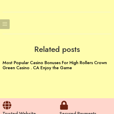
Related posts
Most Popular Casino Bonuses For High Rollers Crown
Green Casino . CA Enjoy the Game
Trusted Website
Secured Payments