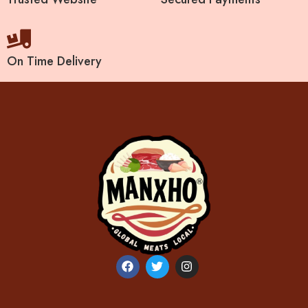
On Time Delivery