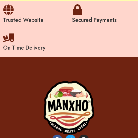
Trusted Website
Secured Payments
On Time Delivery