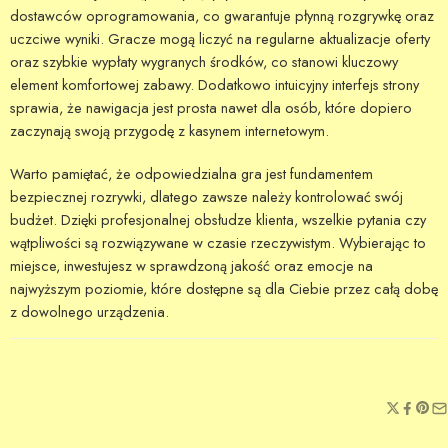
dostawców oprogramowania, co gwarantuje płynną rozgrywkę oraz
uczciwe wyniki. Gracze mogą liczyć na regularne aktualizacje oferty
oraz szybkie wypłaty wygranych środków, co stanowi kluczowy
element komfortowej zabawy. Dodatkowo intuicyjny interfejs strony
sprawia, że nawigacja jest prosta nawet dla osób, które dopiero
zaczynają swoją przygodę z kasynem internetowym.
Warto pamiętać, że odpowiedzialna gra jest fundamentem
bezpiecznej rozrywki, dlatego zawsze należy kontrolować swój
budżet. Dzięki profesjonalnej obsłudze klienta, wszelkie pytania czy
wątpliwości są rozwiązywane w czasie rzeczywistym. Wybierając to
miejsce, inwestujesz w sprawdzoną jakość oraz emocje na
najwyższym poziomie, które dostępne są dla Ciebie przez całą dobę
z dowolnego urządzenia.