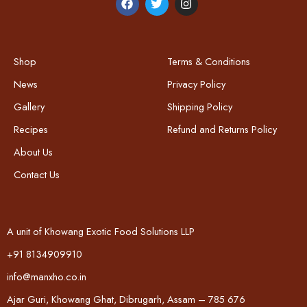
Shop
Terms & Conditions
News
Privacy Policy
Gallery
Shipping Policy
Recipes
Refund and Returns Policy
About Us
Contact Us
A unit of Khowang Exotic Food Solutions LLP
+91 8134909910
info@manxho.co.in
Ajar Guri, Khowang Ghat, Dibrugarh, Assam – 785 676